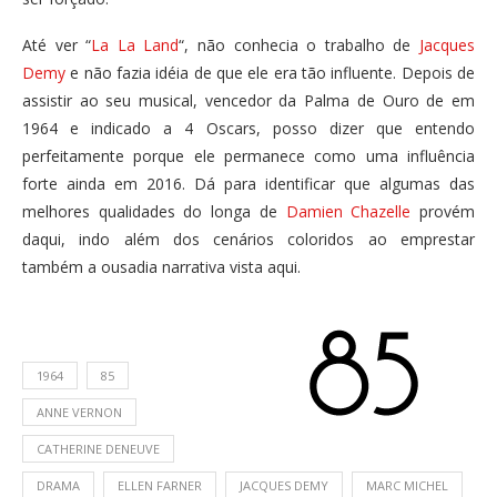
Até ver “
La La Land
“, não conhecia o trabalho de
Jacques
Demy
e não fazia idéia de que ele era tão influente. Depois de
assistir ao seu musical, vencedor da Palma de Ouro de em
1964 e indicado a 4 Oscars, posso dizer que entendo
perfeitamente porque ele permanece como uma influência
forte ainda em 2016. Dá para identificar que algumas das
melhores qualidades do longa de
Damien Chazelle
provém
daqui, indo além dos cenários coloridos ao emprestar
também a ousadia narrativa vista aqui.
1964
85
ANNE VERNON
CATHERINE DENEUVE
DRAMA
ELLEN FARNER
JACQUES DEMY
MARC MICHEL