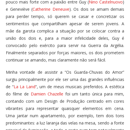
pouco mais forte com a paixão entre Guy (
Nino Castelnuovo
)
e Geneviève (
Catherine Deneuve
). Os dois se amam demais
para perder tempo, só querem se casar e concretizar os
sentimentos que compartilham apesar de serem jovens. A
mãe da garota complica a situação por se colocar contra a
união dos dois e, para a maior infelicidade deles, Guy é
convocado pelo exército para servir na Guerra da Argélia.
Finalmente separados por forças maiores, os dois prometem
continuar se amando, mas claramente não será fácil.
Minha vontade de assistir a “Os Guarda-Chuvas do Amor”
surgiu principalmente por ele ser uma das grandes influências
de “
La La Land
“, um de meus musicais preferidos. A estética
do filme de
Damien Chazelle
foi um tanto única para mim,
contando com um Design de Produção centrado em cores
vibrantes para representar quaisquer elementos em cena.
Uma jantar num apartamento, por exemplo, tem dois tons
predominantes: a luz laranja das velas na mesa, sendo a fonte