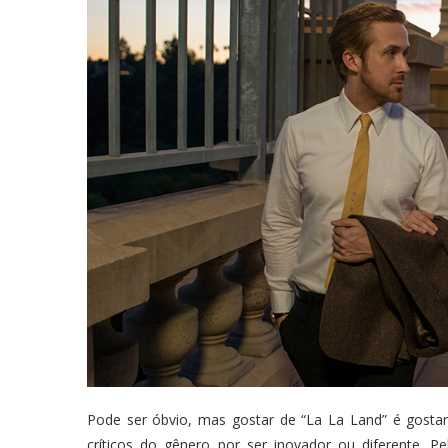
Pode ser óbvio, mas gostar de “La La Land” é gostar
críticos do gênero por ser inovador ou diferente. Pe