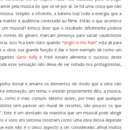
 amor pela música do que se vê por aí. Se há uma coisa que não
música. Simples e eficiente, a bateria traz toda a energia que a
ara manter a audiência conectada ao filme. Então o que acontece
um musical? Arrisco dizer que o resultado dificilmente poderia
des nomes do gênero marcam presença para saciar saudosistas
ncia. Isso fica bem claro quando “
Singin’ in the Rain
” está ali para
ce a obra, sua grande função é dar o bom exemplo de como um
gigantes
Gene Kelly
e Fred Astaire alimenta o sucesso deste
toda esse sensação não deixa de ser notada nos protagonistas,
spinha dorsal e amarra os elementos de modo que a obra não
uma entonação, um tema, o enredo propriamente dito, a música,
s, como é mais comum. Mesmo assim, por mais que qualquer
istória sem parecer um mural de recortes, são poucos os que
. Este é um atestado da maestria que um musical pode atingir
gens e sons em sintonia mostram como uma obra dessa depende
 este não é o único aspecto a ser considerado; afinal muitos