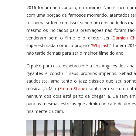
2016 foi um ano curioso, no mínimo. Não é incomum 
com uma porção de famosos morrendo, atentados terro
o cinema sofreu com isso, sendo um dos períodos mais
mesmo os indicados para premiações não foram tão ch
venderam bem o filme e o diretor ser
Damien Cha
superestimada como o próprio “
Whiplash
” foi em 201
não tarde demais para ser o melhor filme do ano.
O palco para este espetáculo é a Los Angeles dos ap
gigantes e construir seus próprios impérios. Sebastia
saudosista, ama tanto o Jazz clássico que seu sonh
música. Já Mia (
Emma Stone
) sonha em ser uma atr
nenhum dos dois está perto de chegar lá. Ele tem e
para as mesmas estrelas que admira no café de um 
finalmente cruzam.