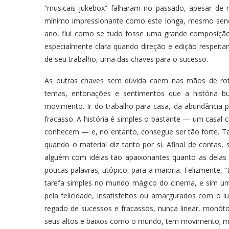
“musicais jukebox” falharam no passado, apesar de r
mínimo impressionante como este longa, mesmo send
ano, flui como se tudo fosse uma grande composição d
especialmente clara quando direção e edição respe
de seu trabalho, uma das chaves para o sucesso.
As outras chaves sem dúvida caem nas mãos de rote
temas, entonações e sentimentos que a história b
movimento. Ir do trabalho para casa, da abundância pa
fracasso. A história é simples o bastante — um casal
conhecem — e, no entanto, consegue ser tão forte. Ta
quando o material diz tanto por si. Afinal de contas
alguém com idéias tão apaixonantes quanto as delas 
poucas palavras; utópico, para a maioria. Felizmente,
tarefa simples no mundo mágico do cinema, e sim u
pela felicidade, insatisfeitos ou amargurados com o
regado de sucessos e fracassos, nunca linear, monót
seus altos e baixos como o mundo, tem movimento; mú