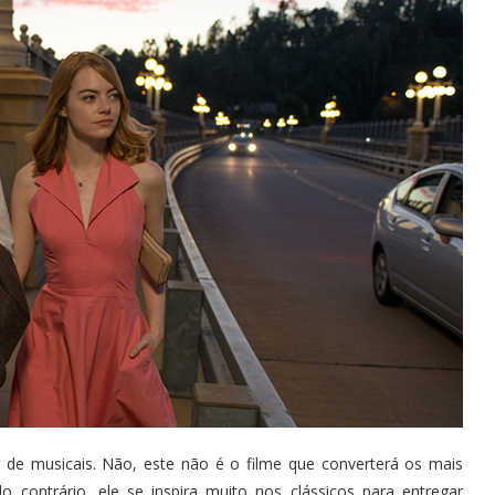
 de musicais. Não, este não é o filme que converterá os mais
lo contrário, ele se inspira muito nos clássicos para entregar