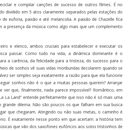
eciclar e compilar canções de sucesso de outros filmes. É no
o dividido em 5 atos claramente separados pelas estações do
e euforia, paixão e até melancolia. A paixão de Chazelle fica
itam a presença da música como algo mais que um complemento
iro e elenco, ambos cruciais para estabelecer e executar os
usca passar. Como tudo na vida, a dinâmica dominante é o
ra a carência, da felicidade para a tristeza, do sucesso para o
 cheio de sonhos vê suas vidas moribundas decolarem quando se
lvez ser simples seja exatamente a razão para que ela funcione
, seguir sonhos não é o que a muitas pessoas querem? Arranjar
e ver que, finalmente, nada parece impossível? Romântico, em
 “La La Land” entende perfeitamente que isso não é só mais uma
m grande dilema. Não são poucos os que falham em sua busca
 lugar que chegaram. Atingindo ou não suas metas, o caminho é
ono. É exatamente nesse ponto em que acertam: a história tem
sicas que vão dos saxofones eufóricos aos solos tristonhos de