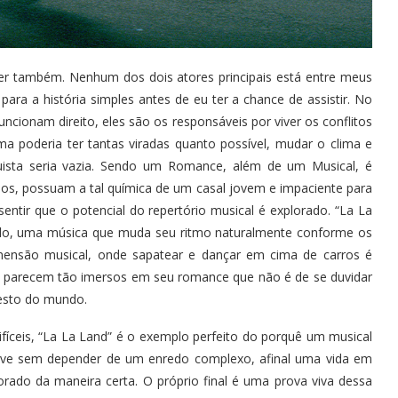
er também. Nenhum dos dois atores principais está entre meus
ara a história simples antes de eu ter a chance de assistir. No
ncionam direito, eles são os responsáveis por viver os conflitos
ma poderia ter tantas viradas quanto possível, mudar o clima e
nquista seria vazia. Sendo um Romance, além de um Musical, é
os, possuam a tal química de um casal jovem e impaciente para
entir que o potencial do repertório musical é explorado. “La La
sado, uma música que muda seu ritmo naturalmente conforme os
ensão musical, onde sapatear e dançar em cima de carros é
e parecem tão imersos em seu romance que não é de se duvidar
resto do mundo.
fíceis, “La La Land” é o exemplo perfeito do porquê um musical
olve sem depender de um enredo complexo, afinal uma vida em
orado da maneira certa. O próprio final é uma prova viva dessa