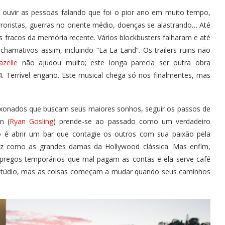
ouvir as pessoas falando que foi o pior ano em muito tempo,
ristas, guerras no oriente médio, doenças se alastrando… Até
 fracos da memória recente. Vários blockbusters falharam e até
amativos assim, incluindo “La La Land”. Os trailers ruins não
zelle
não ajudou muito; este longa parecia ser outra obra
4. Terrível engano. Este musical chega só nos finalmentes, mas
aixonados que buscam seus maiores sonhos, seguir os passos de
n (
Ryan Gosling
) prende-se ao passado como um verdadeiro
o é abrir um bar que contagie os outros com sua paixão pela
iz como as grandes damas da Hollywood clássica. Mas enfim,
mpregos temporários que mal pagam as contas e ela serve café
estúdio, mas as coisas começam a mudar quando seus caminhos