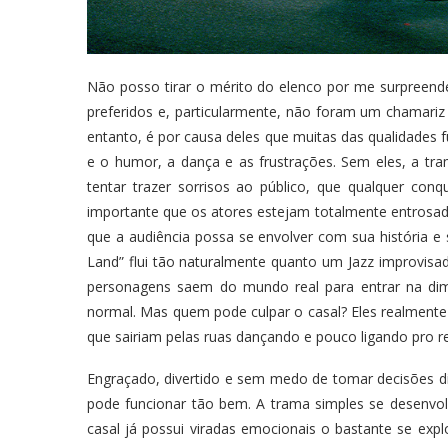
Não posso tirar o mérito do elenco por me surpreend
preferidos e, particularmente, não foram um chamariz p
entanto, é por causa deles que muitas das qualidades fu
e o humor, a dança e as frustrações. Sem eles, a tra
tentar trazer sorrisos ao público, que qualquer co
importante que os atores estejam totalmente entrosad
que a audiência possa se envolver com sua história e s
Land” flui tão naturalmente quanto um Jazz improvi
personagens saem do mundo real para entrar na dim
normal. Mas quem pode culpar o casal? Eles realment
que sairiam pelas ruas dançando e pouco ligando pro 
Engraçado, divertido e sem medo de tomar decisões di
pode funcionar tão bem. A trama simples se desenv
casal já possui viradas emocionais o bastante se expl