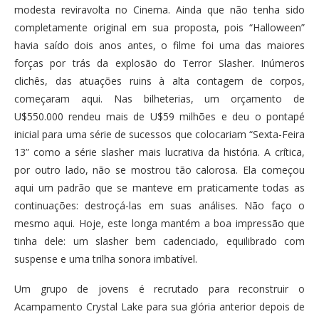
modesta reviravolta no Cinema. Ainda que não tenha sido
completamente original em sua proposta, pois “Halloween”
havia saído dois anos antes, o filme foi uma das maiores
forças por trás da explosão do Terror Slasher. Inúmeros
clichês, das atuações ruins à alta contagem de corpos,
começaram aqui. Nas bilheterias, um orçamento de
U$550.000 rendeu mais de U$59 milhões e deu o pontapé
inicial para uma série de sucessos que colocariam “Sexta-Feira
13” como a série slasher mais lucrativa da história. A crítica,
por outro lado, não se mostrou tão calorosa. Ela começou
aqui um padrão que se manteve em praticamente todas as
continuações: destroçá-las em suas análises. Não faço o
mesmo aqui. Hoje, este longa mantém a boa impressão que
tinha dele: um slasher bem cadenciado, equilibrado com
suspense e uma trilha sonora imbatível.
Um grupo de jovens é recrutado para reconstruir o
Acampamento Crystal Lake para sua glória anterior depois de