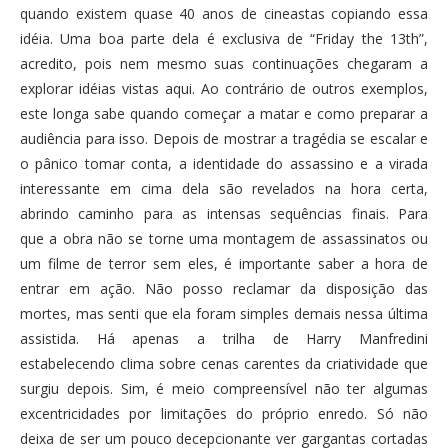
quando existem quase 40 anos de cineastas copiando essa
idéia. Uma boa parte dela é exclusiva de “Friday the 13th”,
acredito, pois nem mesmo suas continuações chegaram a
explorar idéias vistas aqui. Ao contrário de outros exemplos,
este longa sabe quando começar a matar e como preparar a
audiência para isso. Depois de mostrar a tragédia se escalar e
o pânico tomar conta, a identidade do assassino e a virada
interessante em cima dela são revelados na hora certa,
abrindo caminho para as intensas sequências finais. Para
que a obra não se torne uma montagem de assassinatos ou
um filme de terror sem eles, é importante saber a hora de
entrar em ação. Não posso reclamar da disposição das
mortes, mas senti que ela foram simples demais nessa última
assistida. Há apenas a trilha de Harry Manfredini
estabelecendo clima sobre cenas carentes da criatividade que
surgiu depois. Sim, é meio compreensível não ter algumas
excentricidades por limitações do próprio enredo. Só não
deixa de ser um pouco decepcionante ver gargantas cortadas