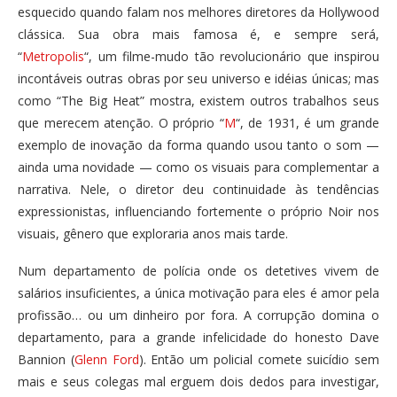
esquecido quando falam nos melhores diretores da Hollywood
clássica. Sua obra mais famosa é, e sempre será,
“
Metropolis
“, um filme-mudo tão revolucionário que inspirou
incontáveis outras obras por seu universo e idéias únicas; mas
como “The Big Heat” mostra, existem outros trabalhos seus
que merecem atenção. O próprio “
M
“, de 1931, é um grande
exemplo de inovação da forma quando usou tanto o som —
ainda uma novidade — como os visuais para complementar a
narrativa. Nele, o diretor deu continuidade às tendências
expressionistas, influenciando fortemente o próprio Noir nos
visuais, gênero que exploraria anos mais tarde.
Num departamento de polícia onde os detetives vivem de
salários insuficientes, a única motivação para eles é amor pela
profissão… ou um dinheiro por fora. A corrupção domina o
departamento, para a grande infelicidade do honesto Dave
Bannion (
Glenn Ford
). Então um policial comete suicídio sem
mais e seus colegas mal erguem dois dedos para investigar,