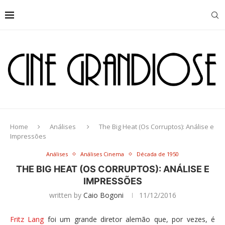
Home
Análises
The Big Heat (Os Corruptos): Análise e
Impressões
Análises
Análises Cinema
Década de 1950
THE BIG HEAT (OS CORRUPTOS): ANÁLISE E
IMPRESSÕES
written by
Caio Bogoni
11/12/2016
Fritz Lang
foi um grande diretor alemão que, por vezes, é