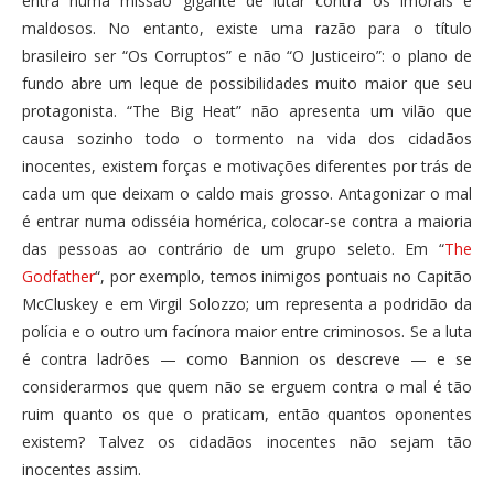
entra numa missão gigante de lutar contra os imorais e
maldosos. No entanto, existe uma razão para o título
brasileiro ser “Os Corruptos” e não “O Justiceiro”: o plano de
fundo abre um leque de possibilidades muito maior que seu
protagonista. “The Big Heat” não apresenta um vilão que
causa sozinho todo o tormento na vida dos cidadãos
inocentes, existem forças e motivações diferentes por trás de
cada um que deixam o caldo mais grosso. Antagonizar o mal
é entrar numa odisséia homérica, colocar-se contra a maioria
das pessoas ao contrário de um grupo seleto. Em “
The
Godfather
“, por exemplo, temos inimigos pontuais no Capitão
McCluskey e em Virgil Solozzo; um representa a podridão da
polícia e o outro um facínora maior entre criminosos. Se a luta
é contra ladrões — como Bannion os descreve — e se
considerarmos que quem não se erguem contra o mal é tão
ruim quanto os que o praticam, então quantos oponentes
existem? Talvez os cidadãos inocentes não sejam tão
inocentes assim.