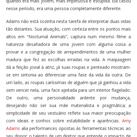
quando era mais jovem, mais impetuosa e estúpida. Ela casou
nesse período, era uma pessoa completamente diferente.
Adams não está sozinha nesta tarefa de interpretar duas vidas
tão distantes. Sua atuação, com certeza entre os pontos mais
altos em “Nocturnal Animals”, captura num mesmo filme a
natureza desafiadora de uma jovem com alguma coisa a
provar e a congregação de arrependimentos de uma mulher
madura que fez as escolhas erradas na vida. A maquiagem
dá a feição jovial à atriz, já suas roupas e penteado mostram-
se em sintonia ao diferenciar uma fase da vida da outra. De
um lado, as roupas caríssimas de alguém que já ganhou a vida
sem vencer nela, uma face ajeitada para um interior flagelado.
De outro, uma personalidade ardente por mudança,
desejando não ser sua mãe materialista e pragmática; a
simplicidade de seu vestuário reflete sua maior preocupação
com ideais e sonhos sobre estabilidade e aparências.
Amy
Adams
alia performances opostas às ferramentas técnicas ao
seu dispor; o talento de um diretor que entende o impacto de