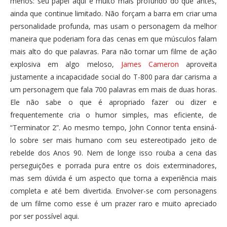
menos: seu papel aqui é muito mais profundo do que antes,
ainda que continue limitado. Não forçam a barra em criar uma
personalidade profunda, mas usam o personagem da melhor
maneira que poderiam fora das cenas em que músculos falam
mais alto do que palavras. Para não tornar um filme de ação
explosiva em algo meloso,
James Cameron
aproveita
justamente a incapacidade social do T-800 para dar carisma a
um personagem que fala 700 palavras em mais de duas horas.
Ele não sabe o que é apropriado fazer ou dizer e
frequentemente cria o humor simples, mas eficiente, de
“Terminator 2”. Ao mesmo tempo, John Connor tenta ensiná-
lo sobre ser mais humano com seu estereotipado jeito de
rebelde dos Anos 90. Nem de longe isso rouba a cena das
perseguições e porrada pura entre os dois exterminadores,
mas sem dúvida é um aspecto que torna a experiência mais
completa e até bem divertida. Envolver-se com personagens
de um filme como esse é um prazer raro e muito apreciado
por ser possível aqui.