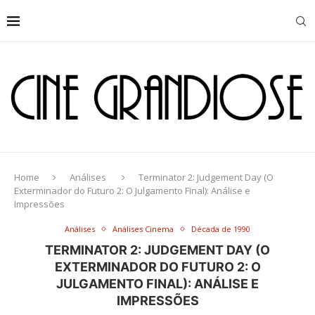
Home
Análises
Terminator 2: Judgement Day (O
Exterminador do Futuro 2: O Julgamento Final): Análise e
Impressões
Análises
Análises Cinema
Década de 1990
TERMINATOR 2: JUDGEMENT DAY (O
EXTERMINADOR DO FUTURO 2: O
JULGAMENTO FINAL): ANÁLISE E
IMPRESSÕES