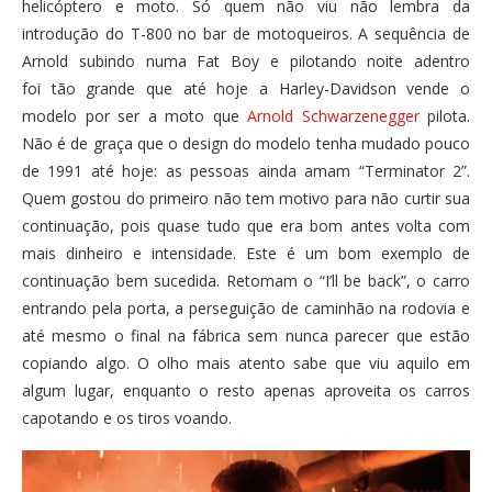
helicóptero e moto. Só quem não viu não lembra da
introdução do T-800 no bar de motoqueiros. A sequência de
Arnold subindo numa Fat Boy e pilotando noite adentro
foi tão grande que até hoje a Harley-Davidson vende o
modelo por ser a moto que
Arnold Schwarzenegger
pilota.
Não é de graça que o design do modelo tenha mudado pouco
de 1991 até hoje: as pessoas ainda amam “Terminator 2”.
Quem gostou do primeiro não tem motivo para não curtir sua
continuação, pois quase tudo que era bom antes volta com
mais dinheiro e intensidade. Este é um bom exemplo de
continuação bem sucedida. Retomam o “I’ll be back”, o carro
entrando pela porta, a perseguição de caminhão na rodovia e
até mesmo o final na fábrica sem nunca parecer que estão
copiando algo. O olho mais atento sabe que viu aquilo em
algum lugar, enquanto o resto apenas aproveita os carros
capotando e os tiros voando.