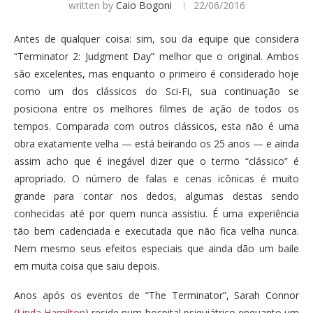
written by
Caio Bogoni
22/06/2016
Antes de qualquer coisa: sim, sou da equipe que considera
“Terminator 2: Judgment Day” melhor que o original. Ambos
são excelentes, mas enquanto o primeiro é considerado hoje
como um dos clássicos do Sci-Fi, sua continuação se
posiciona entre os melhores filmes de ação de todos os
tempos. Comparada com outros clássicos, esta não é uma
obra exatamente velha — está beirando os 25 anos — e ainda
assim acho que é inegável dizer que o termo “clássico” é
apropriado. O número de falas e cenas icônicas é muito
grande para contar nos dedos, algumas destas sendo
conhecidas até por quem nunca assistiu. É uma experiência
tão bem cadenciada e executada que não fica velha nunca.
Nem mesmo seus efeitos especiais que ainda dão um baile
em muita coisa que saiu depois.
Anos após os eventos de “The Terminator”, Sarah Connor
(
Linda Hamilton
) reside num hospital psiquiátrico enquanto um