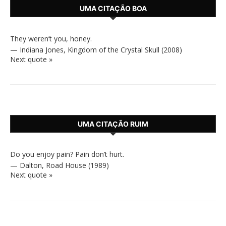
UMA CITAÇÃO BOA
They weren’t you, honey.
—
Indiana Jones
,
Kingdom of the Crystal Skull (2008)
Next quote »
UMA CITAÇÃO RUIM
Do you enjoy pain? Pain don’t hurt.
—
Dalton
,
Road House (1989)
Next quote »