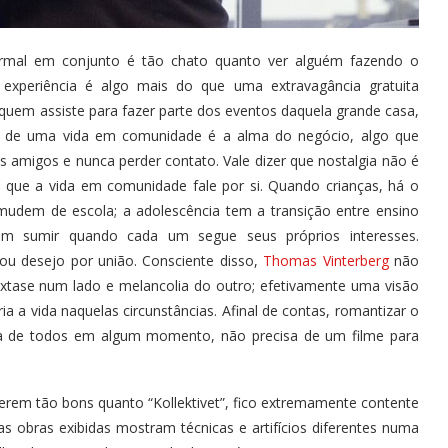
rmal em conjunto é tão chato quanto ver alguém fazendo o
xperiência é algo mais do que uma extravagância gratuita
da quem assiste para fazer parte dos eventos daquela grande casa,
xos de uma vida em comunidade é a alma do negócio, algo que
s amigos e nunca perder contato. Vale dizer que nostalgia não é
o que a vida em comunidade fale por si. Quando crianças, há o
udem de escola; a adolescência tem a transição entre ensino
mam sumir quando cada um segue seus próprios interesses.
ou desejo por união. Consciente disso,
Thomas Vinterberg
não
êxtase num lado e melancolia do outro; efetivamente uma visão
a a vida naquelas circunstâncias. Afinal de contas, romantizar o
a de todos em algum momento, não precisa de um filme para
 serem tão bons quanto “Kollektivet”, fico extremamente contente
as obras exibidas mostram técnicas e artifícios diferentes numa