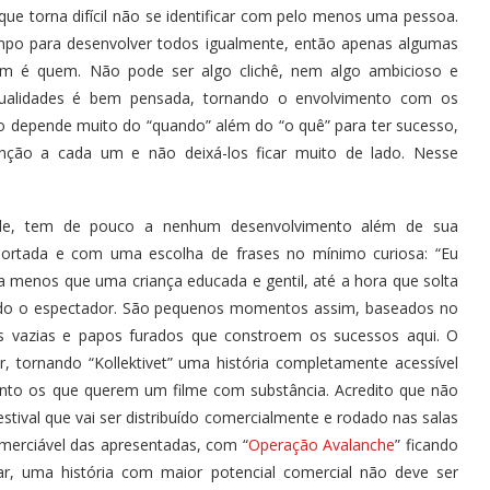
que torna difícil não se identificar com pelo menos uma pessoa.
empo para desenvolver todos igualmente, então apenas algumas
quem é quem. Não pode ser algo clichê, nem algo ambicioso e
qualidades é bem pensada, tornando o envolvimento com os
so depende muito do “quando” além do “o quê” para ter sucesso,
nção a cada um e não deixá-los ficar muito de lado. Nesse
ade, tem de pouco a nenhum desenvolvimento além de sua
omportada e com uma escolha de frases no mínimo curiosa: “Eu
da menos que uma criança educada e gentil, até a hora que solta
indo o espectador. São pequenos momentos assim, baseados no
as vazias e papos furados que constroem os sucessos aqui. O
, tornando “Kollektivet” uma história completamente acessível
anto os que querem um filme com substância. Acredito que não
stival que vai ser distribuído comercialmente e rodado nas salas
omerciável das apresentadas, com “
Operação Avalanche
” ficando
r, uma história com maior potencial comercial não deve ser