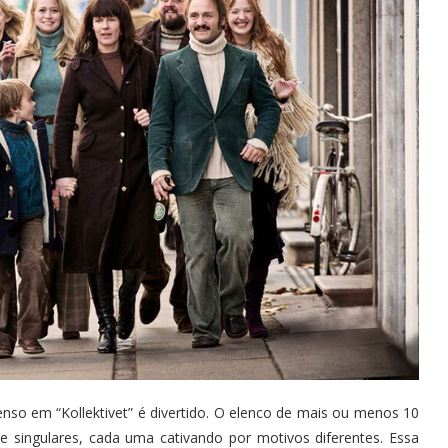
so em “Kollektivet” é divertido. O elenco de mais ou menos 10
 singulares, cada uma cativando por motivos diferentes. Essa