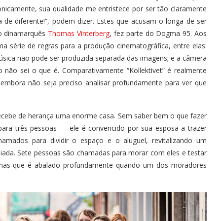
onicamente, sua qualidade me entristece por ser tão claramente
a de diferente!”, podem dizer. Estes que acusam o longa de ser
, o dinamarquês
Thomas Vinterberg
, fez parte do Dogma 95. Aos
ma série de regras para a produção cinematográfica, entre elas:
úsica não pode ser produzida separada das imagens; e a câmera
o não sei o que é. Comparativamente “Kollektivet” é realmente
 embora não seja preciso analisar profundamente para ver que
recebe de herança uma enorme casa. Sem saber bem o que fazer
ara três pessoas — ele é convencido por sua esposa a trazer
mados para dividir o espaço e o aluguel, revitalizando um
iada. Sete pessoas são chamadas para morar com eles e testar
, mas que é abalado profundamente quando um dos moradores