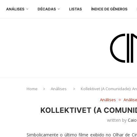
ANÁLISES
DÉCADAS
LISTAS
ÍNDICE DE GÊNEROS
Home
Análises
Kollektivet (A Comunidade): A
Análises
Anális
KOLLEKTIVET (A COMUNI
written by
Caio
Simbolicamente o último filme exibido no Olhar de Cine