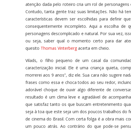
atenção dada pelo roteiro cria um rol de personagens 
Contudo, tanta gente traz suas limitações. Não há t
características devem ser escolhidas para definir 
consequentemente incompleto. Aqui a escolha de 
personagens descomplicado e natural. Por sua vez, is
ou seja, saber qual o momento certo para dar ate
quesito
Thomas Vinterberg
acerta em cheio.
Vilads, o filho pequeno de um casal da comunid
caracterização inicial. Ele é uma criança quieta, c
morrerei aos 9 anos”, diz ele. Sua cara não sugere na
frases como essa e choca todos ao seu redor, inclu
adorável choque de ouvir algo diferente de convers
resultado é um clima leve e agradável de acompanhar
que satisfaz tanto os que buscam entretenimento qu
seja à toa que este seja um dos poucos trabalhos do fe
de cinema do Brasil. Com certa folga é a obra mais c
um pouco atrás. Ao contrário do que pode-se pensa