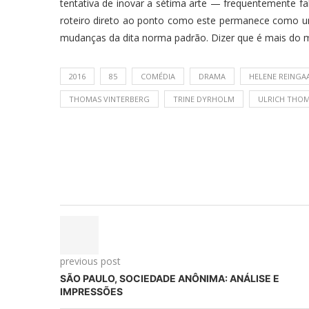
tentativa de inovar a sétima arte — frequentemente f
roteiro direto ao ponto como este permanece como um
mudanças da dita norma padrão. Dizer que é mais do 
2016
85
COMÉDIA
DRAMA
HELENE REING
THOMAS VINTERBERG
TRINE DYRHOLM
ULRICH THO
previous post
SÃO PAULO, SOCIEDADE ANÔNIMA: ANÁLISE E
IMPRESSÕES