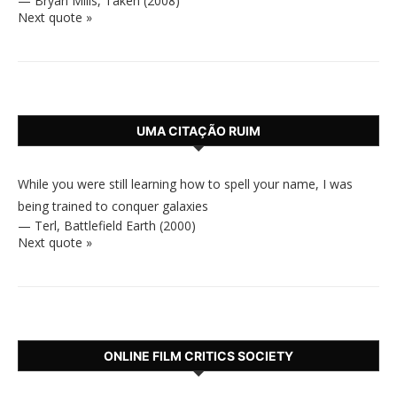
—
Bryan Mills
,
Taken (2008)
Next quote »
UMA CITAÇÃO RUIM
While you were still learning how to spell your name, I was
being trained to conquer galaxies
—
Terl
,
Battlefield Earth (2000)
Next quote »
ONLINE FILM CRITICS SOCIETY