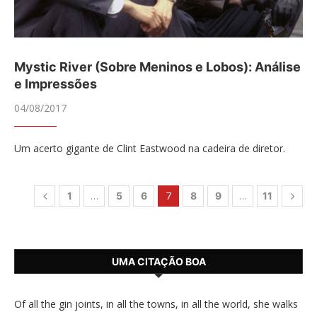
Mystic River (Sobre Meninos e Lobos): Análise
e Impressões
04/08/2017
Um acerto gigante de Clint Eastwood na cadeira de diretor.
…
7
…
1
5
6
8
9
11
UMA CITAÇÃO BOA
Of all the gin joints, in all the towns, in all the world, she walks