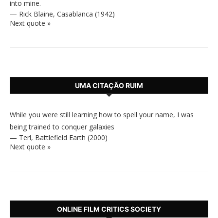
into mine.
—
Rick Blaine
,
Casablanca (1942)
Next quote »
UMA CITAÇÃO RUIM
While you were still learning how to spell your name, I was
being trained to conquer galaxies
—
Terl
,
Battlefield Earth (2000)
Next quote »
ONLINE FILM CRITICS SOCIETY