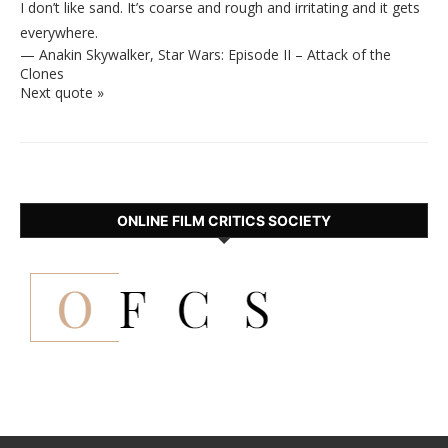
I don’t like sand. It’s coarse and rough and irritating and it gets
everywhere.
—
Anakin Skywalker
,
Star Wars: Episode II – Attack of the
Clones
Next quote »
ONLINE FILM CRITICS SOCIETY