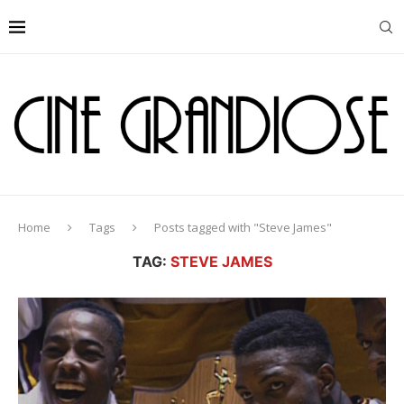
Home
Tags
Posts tagged with "Steve James"
TAG:
STEVE JAMES