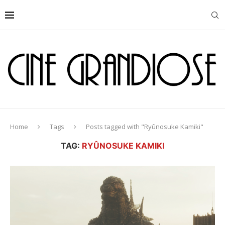
Home
Tags
Posts tagged with "Ryûnosuke Kamiki"
TAG:
RYÛNOSUKE KAMIKI