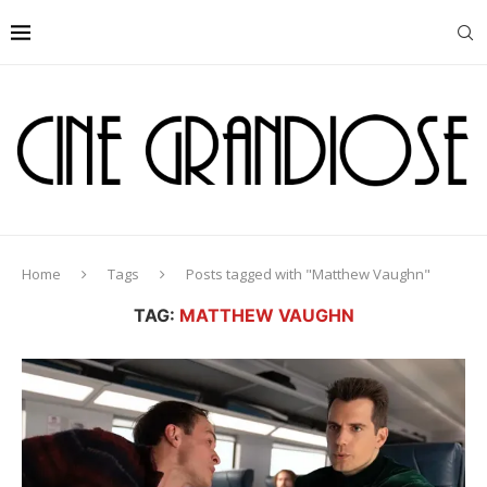
Home
Tags
Posts tagged with "Matthew Vaughn"
TAG:
MATTHEW VAUGHN