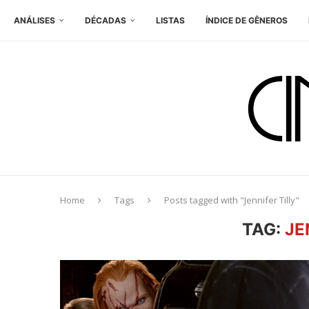
ANÁLISES
DÉCADAS
LISTAS
ÍNDICE DE GÊNEROS
Home
Tags
Posts tagged with "Jennifer Tilly"
TAG:
JE