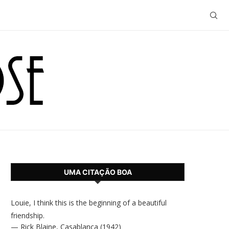
UMA CITAÇÃO BOA
Louie, I think this is the beginning of a beautiful
friendship.
—
Rick Blaine
,
Casablanca (1942)