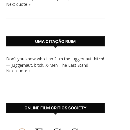
Next quote »
UMA CITAÇÃO RUIM
Don’t you know who I am? I’m the Juggernaut, bitch!
—
Juggernaut, bitch
,
X-Men: The Last Stand
Next quote »
ONLINE FILM CRITICS SOCIETY