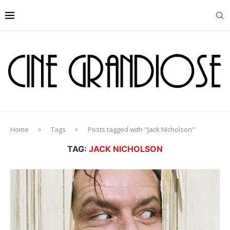
Home
Tags
Posts tagged with "Jack Nicholson"
TAG:
JACK NICHOLSON