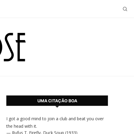
UMA CITAÇÃO BOA
I got a good mind to join a club and beat you over
the head with it.
—
Rufus T. Firefly
,
Duck Soup (1933)