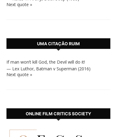
Next quote »
UMA CITAÇÃO RUIM
If man won’t kill God, the Devil will do it!
—
Lex Luthor
,
Batman v Superman (2016)
Next quote »
ONLINE FILM CRITICS SOCIETY