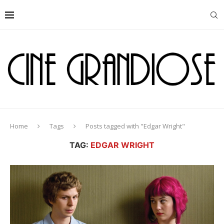
Home
Tags
Posts tagged with "Edgar Wright"
TAG:
EDGAR WRIGHT