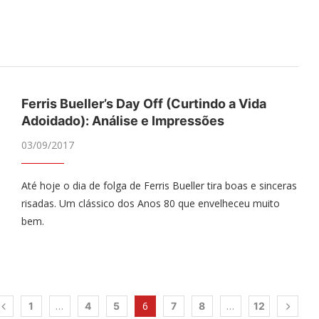
Ferris Bueller’s Day Off (Curtindo a Vida
Adoidado): Análise e Impressões
03/09/2017
Até hoje o dia de folga de Ferris Bueller tira boas e sinceras
risadas. Um clássico dos Anos 80 que envelheceu muito
bem.
…
6
…
1
4
5
7
8
12