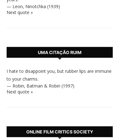
—
Leon
,
Ninotchka (1939)
Next quote »
UMA CITAÇÃO RUIM
I hate to disappoint you, but rubber lips are immune
to your charms.
—
Robin
,
Batman & Robin (1997)
Next quote »
ONLINE FILM CRITICS SOCIETY