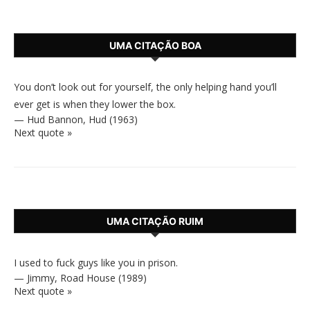
UMA CITAÇÃO BOA
You don’t look out for yourself, the only helping hand you’ll
ever get is when they lower the box.
—
Hud Bannon
,
Hud (1963)
Next quote »
UMA CITAÇÃO RUIM
I used to fuck guys like you in prison.
—
Jimmy
,
Road House (1989)
Next quote »