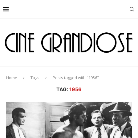
Home
Tags
Posts tagged with "1956"
TAG:
1956