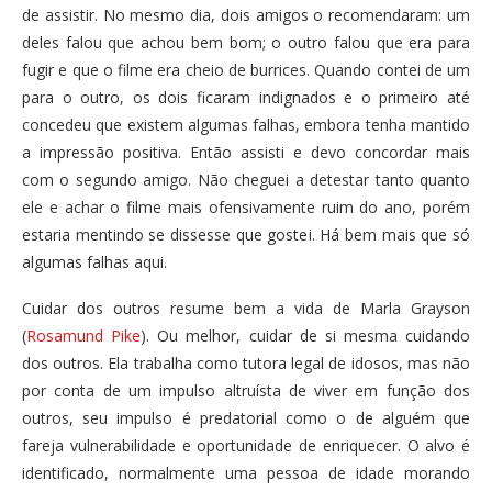
de assistir. No mesmo dia, dois amigos o recomendaram: um
deles falou que achou bem bom; o outro falou que era para
fugir e que o filme era cheio de burrices. Quando contei de um
para o outro, os dois ficaram indignados e o primeiro até
concedeu que existem algumas falhas, embora tenha mantido
a impressão positiva. Então assisti e devo concordar mais
com o segundo amigo. Não cheguei a detestar tanto quanto
ele e achar o filme mais ofensivamente ruim do ano, porém
estaria mentindo se dissesse que gostei. Há bem mais que só
algumas falhas aqui.
Cuidar dos outros resume bem a vida de Marla Grayson
(
Rosamund Pike
). Ou melhor, cuidar de si mesma cuidando
dos outros. Ela trabalha como tutora legal de idosos, mas não
por conta de um impulso altruísta de viver em função dos
outros, seu impulso é predatorial como o de alguém que
fareja vulnerabilidade e oportunidade de enriquecer. O alvo é
identificado, normalmente uma pessoa de idade morando