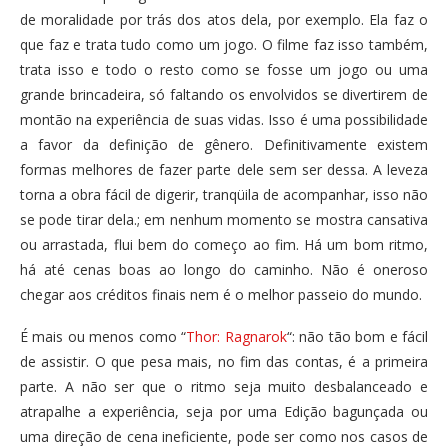
de moralidade por trás dos atos dela, por exemplo. Ela faz o
que faz e trata tudo como um jogo. O filme faz isso também,
trata isso e todo o resto como se fosse um jogo ou uma
grande brincadeira, só faltando os envolvidos se divertirem de
montão na experiência de suas vidas. Isso é uma possibilidade
a favor da definição de gênero. Definitivamente existem
formas melhores de fazer parte dele sem ser dessa. A leveza
torna a obra fácil de digerir, tranqüila de acompanhar, isso não
se pode tirar dela.; em nenhum momento se mostra cansativa
ou arrastada, flui bem do começo ao fim. Há um bom ritmo,
há até cenas boas ao longo do caminho. Não é oneroso
chegar aos créditos finais nem é o melhor passeio do mundo.
É mais ou menos como “
Thor: Ragnarok
“: não tão bom e fácil
de assistir. O que pesa mais, no fim das contas, é a primeira
parte. A não ser que o ritmo seja muito desbalanceado e
atrapalhe a experiência, seja por uma Edição bagunçada ou
uma direção de cena ineficiente, pode ser como nos casos de