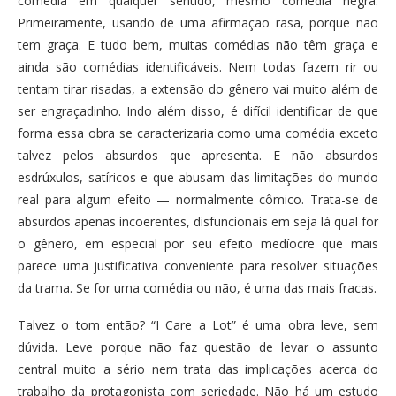
comédia em qualquer sentido, mesmo comédia negra.
Primeiramente, usando de uma afirmação rasa, porque não
tem graça. E tudo bem, muitas comédias não têm graça e
ainda são comédias identificáveis. Nem todas fazem rir ou
tentam tirar risadas, a extensão do gênero vai muito além de
ser engraçadinho. Indo além disso, é difícil identificar de que
forma essa obra se caracterizaria como uma comédia exceto
talvez pelos absurdos que apresenta. E não absurdos
esdrúxulos, satíricos e que abusam das limitações do mundo
real para algum efeito — normalmente cômico. Trata-se de
absurdos apenas incoerentes, disfuncionais em seja lá qual for
o gênero, em especial por seu efeito medíocre que mais
parece uma justificativa conveniente para resolver situações
da trama. Se for uma comédia ou não, é uma das mais fracas.
Talvez o tom então? “I Care a Lot” é uma obra leve, sem
dúvida. Leve porque não faz questão de levar o assunto
central muito a sério nem trata das implicações acerca do
trabalho da protagonista com seriedade. Não há um estudo