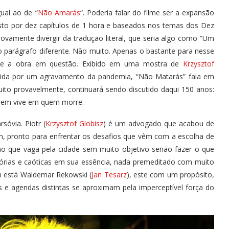
ual ao de “
Não Amarás
“. Poderia falar do filme ser a expansão
sto por dez capítulos de 1 hora e baseados nos temas dos Dez
novamente divergir da tradução literal, que seria algo como “Um
o parágrafo diferente. Não muito. Apenas o bastante para nesse
bre a obra em questão. Exibido em uma mostra de
Krzysztof
mpida por um agravamento da pandemia, “Não Matarás” fala em
ito provavelmente, continuará sendo discutido daqui 150 anos:
 quem vive em quem morre.
óvia. Piotr (
Krzysztof Globisz
) é um advogado que acabou de
, pronto para enfrentar os desafios que vêm com a escolha de
ho que vaga pela cidade sem muito objetivo senão fazer o que
rias e caóticas em sua essência, nada premeditado com muito
 está Waldemar Rekowski (
Jan Tesarz
), este com um propósito,
es e agendas distintas se aproximam pela imperceptível força do