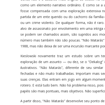
como um elemento narrativo ordinário. É como se a 
fosse compensada com uma exploração extensiva no 
partida de um ente querido ou do cachorro da famíli
ou um crime violento. De qualquer forma, não é ra
alvo de assassinato por envolvimento em uma intriga
se podem ser chamados assim, são supridos aos mon
número mas também não são poucas. “Não Matarás” 
1988, mas não deixa de ser uma incursão marcante p
Kieslowski novamente traz um estudo sobre um t
exploração de um assunto — ou dez, se o “Dekalog”
ilustrativos. “Não Matarás”, diferente de seu simil
fechadas e não muito trabalhadas. Importam mais seus
suas crenças. Elas entram em jogo em algum momento
roteiro. E está tudo bem. Não há problema nisso, pois 
papéis são mais pontuais, mais objetivos. Não superfici
A partir disso, “Não Matarás” desenvolve seu ponto de