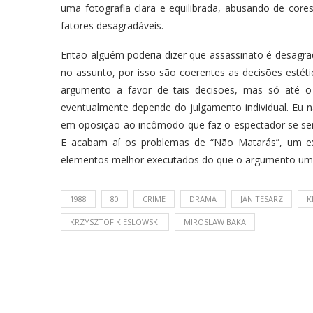
uma fotografia clara e equilibrada, abusando de cor
fatores desagradáveis.
Então alguém poderia dizer que assassinato é desagra
no assunto, por isso são coerentes as decisões estéti
argumento a favor de tais decisões, mas só até o
eventualmente depende do julgamento individual. Eu 
em oposição ao incômodo que faz o espectador se sent
E acabam aí os problemas de “Não Matarás”, um ex
elementos melhor executados do que o argumento um t
1988
80
CRIME
DRAMA
JAN TESARZ
K
KRZYSZTOF KIESLOWSKI
MIROSLAW BAKA