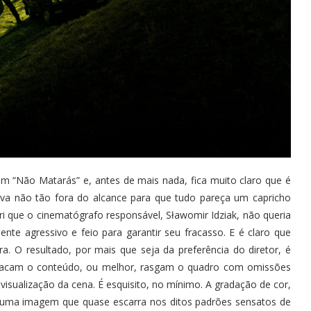
“Não Matarás” e, antes de mais nada, fica muito claro que é
iva não tão fora do alcance para que tudo pareça um capricho
ri que o cinematógrafo responsável, Sławomir Idziak, não queria
nte agressivo e feio para garantir seu fracasso. E é claro que
. O resultado, por mais que seja da preferência do diretor, é
tacam o conteúdo, ou melhor, rasgam o quadro com omissões
 visualização da cena. É esquisito, no mínimo. A gradação de cor,
uma imagem que quase escarra nos ditos padrões sensatos de