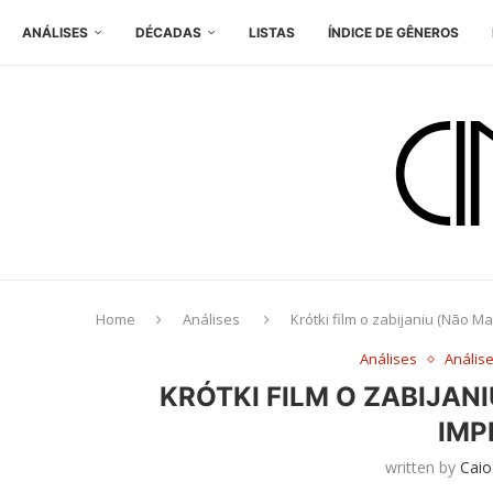
ANÁLISES
DÉCADAS
LISTAS
ÍNDICE DE GÊNEROS
Home
Análises
Krótki film o zabijaniu (Não M
Análises
Anális
KRÓTKI FILM O ZABIJAN
IMP
written by
Caio