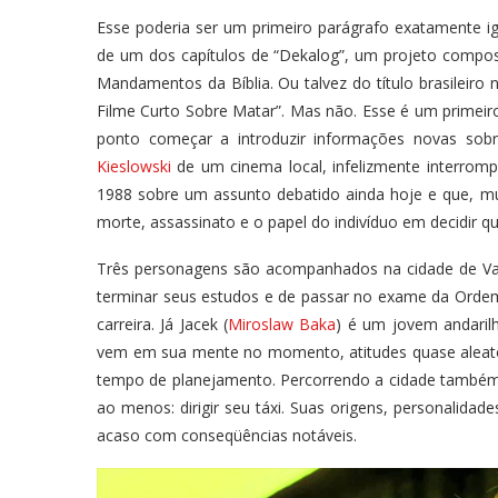
Esse poderia ser um primeiro parágrafo exatamente ig
de um dos capítulos de “Dekalog”, um projeto compo
Mandamentos da Bíblia. Ou talvez do título brasileiro 
Filme Curto Sobre Matar”. Mas não. Esse é um primeir
ponto começar a introduzir informações novas so
Kieslowski
de um cinema local, infelizmente interro
1988 sobre um assunto debatido ainda hoje e que, mu
morte, assassinato e o papel do indivíduo em decidir
Três personagens são acompanhados na cidade de Vars
terminar seus estudos e de passar no exame da Ordem
carreira. Já Jacek (
Miroslaw Baka
) é um jovem andaril
vem em sua mente no momento, atitudes quase aleató
tempo de planejamento. Percorrendo a cidade também
ao menos: dirigir seu táxi. Suas origens, personalidad
acaso com conseqüências notáveis.