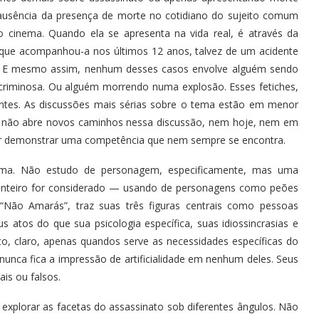
ausência da presença de morte no cotidiano do sujeito comum
cinema. Quando ela se apresenta na vida real, é através da
a que acompanhou-a nos últimos 12 anos, talvez de um acidente
ro. E mesmo assim, nenhum desses casos envolve alguém sendo
 criminosa. Ou alguém morrendo numa explosão. Esses fetiches,
tes. As discussões mais sérias sobre o tema estão em menor
não abre novos caminhos nessa discussão, nem hoje, nem em
or demonstrar uma competência que nem sempre se encontra.
ema. Não estudo de personagem, especificamente, mas uma
 inteiro for considerado — usando de personagens como peões
ar “Não Amarás”, traz suas três figuras centrais como pessoas
 atos do que sua psicologia específica, suas idiossincrasias e
, claro, apenas quandos serve as necessidades específicas do
nunca fica a impressão de artificialidade em nenhum deles. Seus
ais ou falsos.
 explorar as facetas do assassinato sob diferentes ângulos. Não