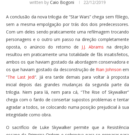
written by
Caio Bogoni
22/12/2019
A conclusão da nova trilogia de “Star Wars” chega sem fôlego,
sem a mesma empolgação por trás dos dois predecessores.
Com um deles sendo praticamente uma refilmagem trocando
personagens e o outro um passo na direção completamente
oposta, o anúncio do retorno de
J.J. Abrams
na direção
resultou em praticamente uma totalidade de fãs insatisfeitos,
ambos os que haviam gostado da abordagem conservadora e
os que haviam gostado da desconstrução de
Rian Johnson
em
“
The Last Jedi
”. Já era tarde demais para voltar à proposta
inicial depois das grandes mudanças da segunda parte da
trilogia. Nem para lá, nem para cá, “The Rise of Skywalker”
chega com o fardo de consertar supostos problemas e tentar
agradar a todos, se colocando numa posição prejudicial à sua
integridade como obra.
O sacrifício de Luke Skywalker permite que a Resistência
escape da Primeira Ordem e sobreviva para se preparar para