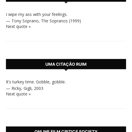
I wipe my ass with your feelings.
—
Tony Soprano
,
The Sopranos (1999)
Next quote »
UMA CITAÇÃO RUIM
It’s turkey time. Gobble, gobble.
—
Ricky
,
Gigli, 2003
Next quote »
ONLINE FILM CRITICS SOCIETY