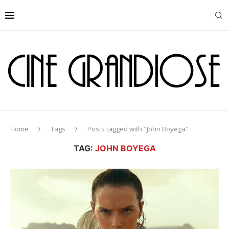
Home
Tags
Posts tagged with "John Boyega"
TAG:
JOHN BOYEGA