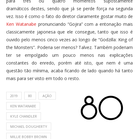
para três ou quatro momentos supostamente
dramáticos destes, sendo que já se perde força na segunda
vez. Isso é como o fato do diretor claramente gostar muito de
Ken Watanabe
pronunciando “Gojira” com a entonação mais
classicamente japonesa que ele consegue, tanto que isso é
ouvido pelo menos cinco vezes ao longo de “Godzilla: King of
the Monsters”. Poderia ser menos? Talvez. Também poderiam
ter se empolgado um pouco menos nas explicações
constantes do enredo, porém até isto, que nem é uma
questão tão mínima, acaba ficando de lado quando há tanto
mais para ser visto em todo o resto.
2019
80
AÇÃO
KEN WATANABE
KYLE CHANDLER
MICHAEL DOUGHERTY
MILLIE BOBBY BROWN