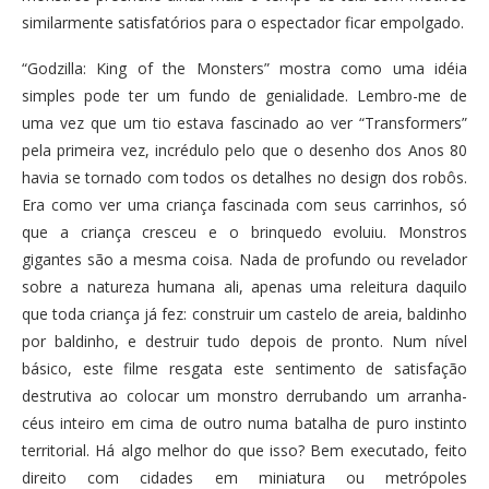
similarmente satisfatórios para o espectador ficar empolgado.
“Godzilla: King of the Monsters” mostra como uma idéia
simples pode ter um fundo de genialidade. Lembro-me de
uma vez que um tio estava fascinado ao ver “Transformers”
pela primeira vez, incrédulo pelo que o desenho dos Anos 80
havia se tornado com todos os detalhes no design dos robôs.
Era como ver uma criança fascinada com seus carrinhos, só
que a criança cresceu e o brinquedo evoluiu. Monstros
gigantes são a mesma coisa. Nada de profundo ou revelador
sobre a natureza humana ali, apenas uma releitura daquilo
que toda criança já fez: construir um castelo de areia, baldinho
por baldinho, e destruir tudo depois de pronto. Num nível
básico, este filme resgata este sentimento de satisfação
destrutiva ao colocar um monstro derrubando um arranha-
céus inteiro em cima de outro numa batalha de puro instinto
territorial. Há algo melhor do que isso? Bem executado, feito
direito com cidades em miniatura ou metrópoles