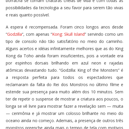
borracha se tornam criaturas cheias de vida e com todas as
possibilidades da tecnologia a seu favor para serem tão vivas
e reais quanto possível.
A espera é recompensada. Foram cinco longos anos desde
“
Godzilla
“, com apenas “
Kong: Skull Island
” servindo como um
tipo de consolo não tão satisfatório no meio do caminho.
Alguns acertos e idéias infinitamente melhores que as do King
Kong da Toho ainda foram insuficientes, pois a vontade era
por espinhos dorsais brilhando em azul neon e rajadas
atômicas devastando tudo. “Godzilla: King of the Monsters” é
a resposta perfeita para todos os espectadores que
reclamaram da falta do Rei dos Monstros no último filme e
estende sua presença para muito além dos 10 minutos. Sem
ter de repetir o suspense de mostrar a criatura aos poucos, o
longa se vê livre para mostrar fazer a revelação sem — muita
— cerimônia e já mostrar um colosso brilhante no meio do
oceano ainda no começo. Ademais, a presença de outros três
monstros preenche ainda mais o tempo de tela com motivos