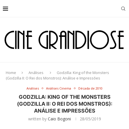
Home
Análises
Godzilla: King of the Monsters
(Godzilla II: O Rei dos Monstros): Análise e Impressões
Análises
Análises Cinema
Década de 2010
GODZILLA: KING OF THE MONSTERS
(GODZILLA II: O REI DOS MONSTROS):
ANÁLISE E IMPRESSÕES
written by
Caio Bogoni
28/05/2019