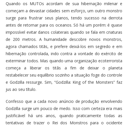
Quando os MUTOs acordam de sua hibernação milenar e
começam a devastar cidades sem esforço, um outro monstro
surge para frustrar seus planos, tendo sucesso na derrota
antes de retornar para os oceanos. Só há um porém: é quase
impossível evitar danos colaterais quando se fala em criaturas
de 200 metros. A humanidade descobre novos monstros,
agora chamados titãs, e prefere deixá-los em segredo e em
hibernação controlada, indo contra a vontade do exército de
exterminar todos. Mas quando uma organização ecoterrorista
começa a liberar os titãs a fim de deixar o planeta
restabelecer seu equilíbrio sozinho a situação foge do controle
e Godzilla ressurge. Sim, “Godzilla: King of the Monsters” faz
jus ao seu título.
Confesso que a cada novo anúncio de produção envolvendo
Godzilla surge um pouco de medo. Isso com certeza era mais
justificável há uns anos, quando praticamente todas as
tentativas de trazer o Rei dos Monstros para o ocidente