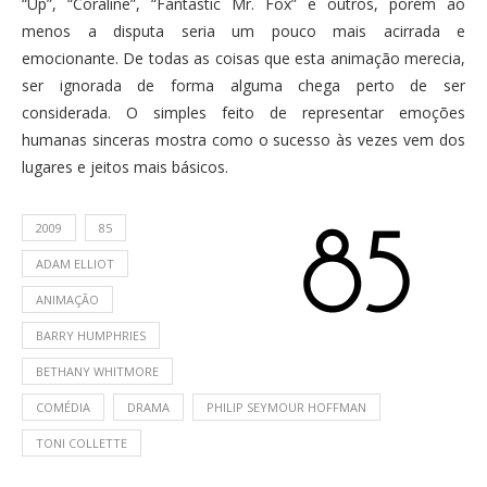
“Up”, “Coraline”, “Fantastic Mr. Fox” e outros, porém ao
menos a disputa seria um pouco mais acirrada e
emocionante. De todas as coisas que esta animação merecia,
ser ignorada de forma alguma chega perto de ser
considerada. O simples feito de representar emoções
humanas sinceras mostra como o sucesso às vezes vem dos
lugares e jeitos mais básicos.
2009
85
ADAM ELLIOT
ANIMAÇÃO
BARRY HUMPHRIES
BETHANY WHITMORE
COMÉDIA
DRAMA
PHILIP SEYMOUR HOFFMAN
TONI COLLETTE