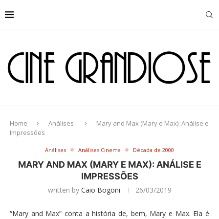
Home
Análises
Mary and Max (Mary e Max): Análise e
Impressões
Análises
Análises Cinema
Década de 2000
MARY AND MAX (MARY E MAX): ANÁLISE E
IMPRESSÕES
written by
Caio Bogoni
26/03/2019
“Mary and Max” conta a história de, bem, Mary e Max. Ela é