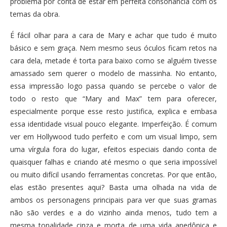
problema por conta de estar em perfeita consonância com os
temas da obra.
É fácil olhar para a cara de Mary e achar que tudo é muito
básico e sem graça. Nem mesmo seus óculos ficam retos na
cara dela, metade é torta para baixo como se alguém tivesse
amassado sem querer o modelo de massinha. No entanto,
essa impressão logo passa quando se percebe o valor de
todo o resto que “Mary and Max” tem para oferecer,
especialmente porque esse resto justifica, explica e embasa
essa identidade visual pouco elegante. Imperfeição. É comum
ver em Hollywood tudo perfeito e com um visual limpo, sem
uma vírgula fora do lugar, efeitos especiais dando conta de
quaisquer falhas e criando até mesmo o que seria impossível
ou muito difícil usando ferramentas concretas. Por que então,
elas estão presentes aqui? Basta uma olhada na vida de
ambos os personagens principais para ver que suas gramas
não são verdes e a do vizinho ainda menos, tudo tem a
mesma tonalidade cinza e morta de uma vida anedônica e