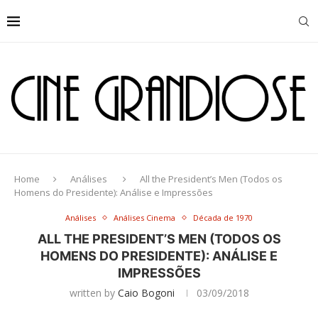
Home
Análises
All the President’s Men (Todos os
Homens do Presidente): Análise e Impressões
Análises
Análises Cinema
Década de 1970
ALL THE PRESIDENT’S MEN (TODOS OS
HOMENS DO PRESIDENTE): ANÁLISE E
IMPRESSÕES
written by
Caio Bogoni
03/09/2018