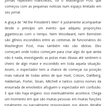
jornais repetirem manchetes, foi o Washington Post que
começou com as pequenas notícias num espaço limitado em
seu jornal.
A graça de “All the President’s Men” é justamente acompanhar
desde o princípio um evento que adquiriu proporções
gigantescas com o tempo. Nem Woodward, nem Bernstein
são gênios escondidos entre as centenas de funcionários do
Washington Post, mas também não são idiotas. Eles
começam onde todos começam para criar algo do que ainda
não é nada, investigando as pistas mais óbvias até sentirem o
cheiro de algo maior e escondido em toda aquela situação.
Assim, o espectador tem a chance de começar na posição
mais natural de todas antes de que Hunt, Colson, Dahlberg,
Haldeman, Porter, Sloan, Mitchell e tantos outros nomes da
enxurrada de envolvidos afoguem o espectador em confusão.
E que não haja engano: isso eventualmente acontece. Chega
um momento em que são muitas pessoas em muitas funções
totalmente ou parcialmente responsáveis por algum detalhe