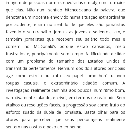
imagem de pessoas normais envolvidas em algo muito maior
que elas. Não num sentido hitchcockiano da palavra, que
denotaria um inocente envolvido numa situação extraordinária
por acidente, e sim no sentido de que eles são jornalistas
fazendo o seu trabalho. Jornalistas jovens e sedentos, sim, e
também jornalistas que recebem seu salário todo mês e
comem no McDonald’s porque estão cansados, meio
frustrados e, principalmente sem tempo. A dificuldade de lidar
com um problema do tamanho dos Estados Unidos é
transmitida perfeitamente. Nenhum dos dois atores principais
age como estrela ou trata seu papel como herói usando
roupas casuais, o extraordinário cidadão comum. A
investigação realmente caminha aos poucos: num ritmo bom,
narrativamente falando, e crível, em termos de realidade. Sem
atalhos ou resoluções fáceis, a progressão soa como fruto do
esforço suado da dupla de jornalista. Basta olhar para os
atores para perceber que seus personagens realmente
sentem nas costas o peso do empenho.