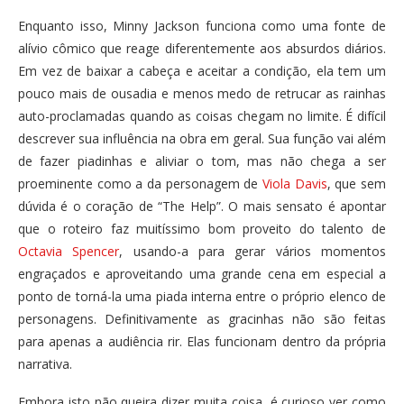
Enquanto isso, Minny Jackson funciona como uma fonte de
alívio cômico que reage diferentemente aos absurdos diários.
Em vez de baixar a cabeça e aceitar a condição, ela tem um
pouco mais de ousadia e menos medo de retrucar as rainhas
auto-proclamadas quando as coisas chegam no limite. É difícil
descrever sua influência na obra em geral. Sua função vai além
de fazer piadinhas e aliviar o tom, mas não chega a ser
proeminente como a da personagem de
Viola Davis
, que sem
dúvida é o coração de “The Help”. O mais sensato é apontar
que o roteiro faz muitíssimo bom proveito do talento de
Octavia Spencer
, usando-a para gerar vários momentos
engraçados e aproveitando uma grande cena em especial a
ponto de torná-la uma piada interna entre o próprio elenco de
personagens. Definitivamente as gracinhas não são feitas
para apenas a audiência rir. Elas funcionam dentro da própria
narrativa.
Embora isto não queira dizer muita coisa, é curioso ver como