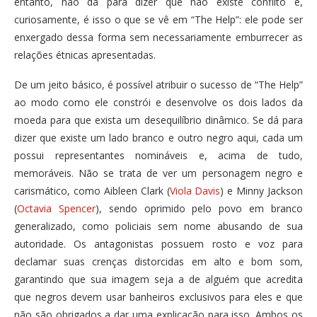
entanto, não dá para dizer que não existe conflito e,
curiosamente, é isso o que se vê em “The Help”: ele pode ser
enxergado dessa forma sem necessariamente emburrecer as
relações étnicas apresentadas.
De um jeito básico, é possível atribuir o sucesso de “The Help”
ao modo como ele constrói e desenvolve os dois lados da
moeda para que exista um desequilíbrio dinâmico. Se dá para
dizer que existe um lado branco e outro negro aqui, cada um
possui representantes nomináveis e, acima de tudo,
memoráveis. Não se trata de ver um personagem negro e
carismático, como Aibleen Clark (
Viola Davis
) e Minny Jackson
(
Octavia Spencer
), sendo oprimido pelo povo em branco
generalizado, como policiais sem nome abusando de sua
autoridade. Os antagonistas possuem rosto e voz para
declamar suas crenças distorcidas em alto e bom som,
garantindo que sua imagem seja a de alguém que acredita
que negros devem usar banheiros exclusivos para eles e que
não são obrigados a dar uma explicação para isso. Ambos os