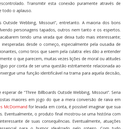
scontrolado. Transmitir esta conexão puramente através de
 todo o aplauso.
s Outside Webbing, Missouri”, entretanto. A maioria dos bons
lvendo personagens tapados, outros nem tanto e os espertos.
 acabarem tendo uma virada que deixa tudo mais interessante;
inesperadas desde o começo, especialmente pela ousadia de
nantes, como tiros que saem pela culatra: eles dão a entender
amente o que parecem, muitas vezes lições de moral ou atitudes
guo por conta de ser uma questão estritamente relacionada ao
 enxergue uma função identificável na trama para aquela decisão,
 esperar de “Three Billboards Outside Webbing, Missouri”. Seria
ostas maiores em jogo do que a mera conversão de raiva em
es McDormand
for levada em conta, é possível imaginar que sua
s. Eventualmente, o produto final mostrou-se uma história com
interessante de suas consequências. Eventualmente, atuações
ssencial para o humor idealizado pelo roteiro. Com tudo