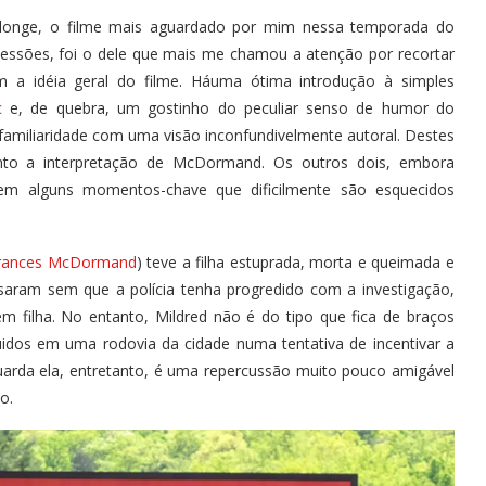
de longe, o filme mais aguardado por mim nessa temporada do
sessões, foi o dele que mais me chamou a atenção por recortar
a idéia geral do filme. Háuma ótima introdução à simples
c
e, de quebra, um gostinho do peculiar senso de humor do
 familiaridade com uma visão inconfundivelmente autoral. Destes
nto a interpretação de McDormand. Os outros dois, embora
 em alguns momentos-chave que dificilmente são esquecidos
rances McDormand
) teve a filha estuprada, morta e queimada e
aram sem que a polícia tenha progredido com a investigação,
filha. No entanto, Mildred não é do tipo que fica de braços
idos em uma rodovia da cidade numa tentativa de incentivar a
guarda ela, entretanto, é uma repercussão muito pouco amigável
o.