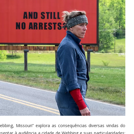
bbing, Missouri” explora as consequências diversas vindas do
sentar à audiência a cidade de Webbing e suas particularidades: