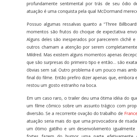
profundamente sentimental por trás de seu ódio de
atuação é uma conquista pela qual McDormand merece
Possuo algumas ressalvas quanto a “Three Billboard
momentos são frutos do choque de expectativa envo
Alguns deles são inesperados por parecerem clichê e
outros chamam a atenção por serem completamente 
Mildred. Mas existem alguns momentos apenas decepcio
que são surpresas do primeiro tipo e então… são exat
óbvias sem sal. Outro problema é um pouco mais ambí
final do filme. Então prefiro dizer apenas que, embora
restou um gosto estranho na boca.
Em um caso raro, o trailer deu uma ótima idéia do que
um filme cômico sobre um assunto trágico com prop
diversão. Se a recorrente ovação do trabalho de
Franc
atuação seria mais do que uma provocadora de risada
um ótimo gatilho e um desenvolvimento igualmente 
fortes fazem do humor uma parte efetivamente e