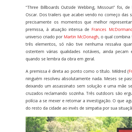
“Three Billboards Outside Webbing, Missouri” foi, 
Oscar. Dos trailers que acabei vendo no começo das 
precisamente os momentos que melhor representam 
premissa, à atuação intensa de
Frances McDorman
universo criado por
Martin McDonagh
, o qual combina
três elementos, só não tive nenhuma ressalva qua
ostentem várias qualidades notáveis, ainda pecam
quando se lembra da obra em geral.
A premissa é direta ao ponto como o título. Mildred (
F
ninguém resolveu absolutamente nada. Meses se pass
deixando um assassinato sem solução e uma mãe sem 
cruzados reclamando sozinha. Três outdoors são ergu
polícia a se mexer e retomar a investigação. O que a
do resto da cidade ao invés de simpatia por sua situaçã