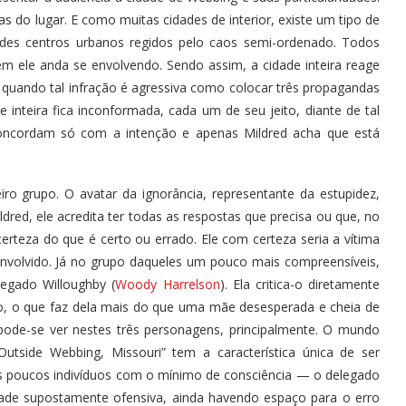
s do lugar. E como muitas cidades de interior, existe um tipo de
ndes centros urbanos regidos pelo caos semi-ordenado. Todos
m ele anda se envolvendo. Sendo assim, a cidade inteira reage
quando tal infração é agressiva como colocar três propagandas
 inteira fica inconformada, cada um de seu jeito, diante de tal
concordam só com a intenção e apenas Mildred acha que está
iro grupo. O avatar da ignorância, representante da estupidez,
dred, ele acredita ter todas as respostas que precisa ou que, no
rteza do que é certo ou errado. Ele com certeza seria a vítima
nvolvido. Já no grupo daqueles um pouco mais compreensíveis,
egado Willoughby (
Woody Harrelson
). Ela critica-o diretamente
ixo, o que faz dela mais do que uma mãe desesperada e cheia de
ode-se ver nestes três personagens, principalmente. O mundo
utside Webbing, Missouri” tem a característica única de ser
s poucos indivíduos com o mínimo de consciência — o delegado
idade supostamente ofensiva, ainda havendo espaço para o erro