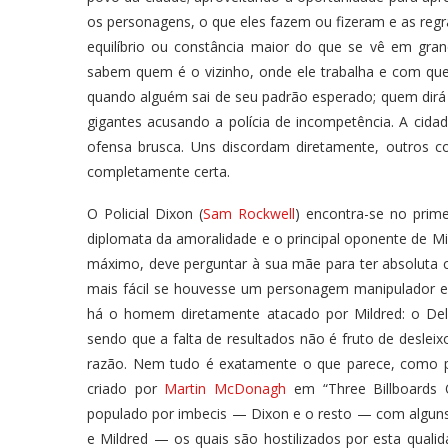
os personagens, o que eles fazem ou fizeram e as regra
equilíbrio ou constância maior do que se vê em gra
sabem quem é o vizinho, onde ele trabalha e com que
quando alguém sai de seu padrão esperado; quem dirá 
gigantes acusando a polícia de incompetência. A cidade
ofensa brusca. Uns discordam diretamente, outros 
completamente certa.
O Policial Dixon (
Sam Rockwell
) encontra-se no prime
diplomata da amoralidade e o principal oponente de Mil
máximo, deve perguntar à sua mãe para ter absoluta ce
mais fácil se houvesse um personagem manipulador e
há o homem diretamente atacado por Mildred: o Del
sendo que a falta de resultados não é fruto de desle
razão. Nem tudo é exatamente o que parece, como p
criado por
Martin McDonagh
em “Three Billboards O
populado por imbecis — Dixon e o resto — com algun
e Mildred — os quais são hostilizados por esta qual