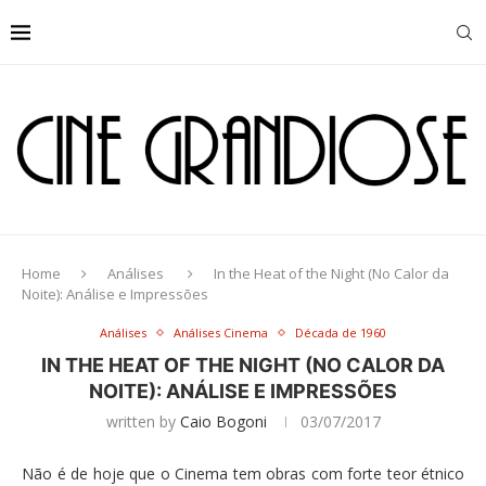
Home
Análises
In the Heat of the Night (No Calor da
Noite): Análise e Impressões
Análises
Análises Cinema
Década de 1960
IN THE HEAT OF THE NIGHT (NO CALOR DA
NOITE): ANÁLISE E IMPRESSÕES
written by
Caio Bogoni
03/07/2017
Não é de hoje que o Cinema tem obras com forte teor étnico