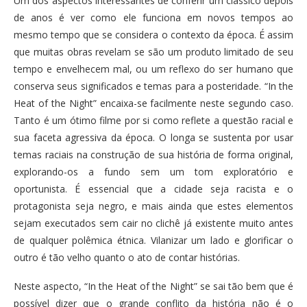
Um dos aspectos interessantes de conferir um clássico depois
de anos é ver como ele funciona em novos tempos ao
mesmo tempo que se considera o contexto da época. É assim
que muitas obras revelam se são um produto limitado de seu
tempo e envelhecem mal, ou um reflexo do ser humano que
conserva seus significados e temas para a posteridade. “In the
Heat of the Night” encaixa-se facilmente neste segundo caso.
Tanto
é um ótimo filme por si como
reflete a questão racial e
sua faceta agressiva da época. O longa se sustenta por usar
temas raciais na construção de sua história de forma original,
explorando-os a fundo sem um tom exploratório e
oportunista. É essencial que a cidade seja racista e o
protagonista seja negro, e mais ainda que estes elementos
sejam executados sem cair no clichê já existente muito antes
de qualquer polêmica étnica. Vilanizar um lado e glorificar o
outro é tão velho quanto o ato de contar histórias.
Neste aspecto, “In the Heat of the Night” se sai tão bem que é
possível dizer que o grande conflito da história não é o