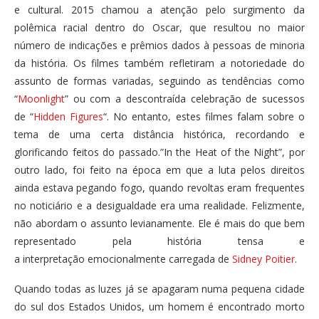
e cultural. 2015 chamou a atenção pelo surgimento da
polêmica racial dentro do Oscar, que resultou no maior
número de indicações e prêmios dados à pessoas de minoria
da história. Os filmes também refletiram a notoriedade do
assunto de formas variadas, seguindo as tendências como
“
Moonlight
” ou com a descontraída celebração de sucessos
de “
Hidden Figures
“. No entanto, estes filmes falam sobre o
tema de uma certa distância histórica, recordando e
glorificando feitos do passado.”In the Heat of the Night”, por
outro lado, foi feito na época em que a luta pelos direitos
ainda estava pegando fogo, quando revoltas eram frequentes
no noticiário e a desigualdade era uma realidade. Felizmente,
não abordam o assunto levianamente. Ele é mais do que bem
representado pela história tensa e
a
interpretação
emocionalmente carregada de
Sidney Poitier
.
Quando todas as luzes já se apagaram numa pequena cidade
do sul dos Estados Unidos, um homem é encontrado morto