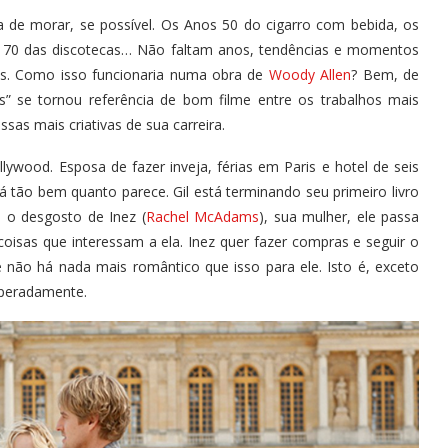
de morar, se possível. Os Anos 50 do cigarro com bebida, os
s 70 das discotecas… Não faltam anos, tendências e momentos
cos. Como isso funcionaria numa obra de
Woody Allen
? Bem, de
” se tornou referência de bom filme entre os trabalhos mais
sas mais criativas de sua carreira.
lywood. Esposa de fazer inveja, férias em Paris e hotel de seis
 tão bem quanto parece. Gil está terminando seu primeiro livro
 o desgosto de Inez (
Rachel McAdams
), sua mulher, ele passa
isas que interessam a ela. Inez quer fazer compras e seguir o
e não há nada mais romântico que isso para ele. Isto é, exceto
speradamente.