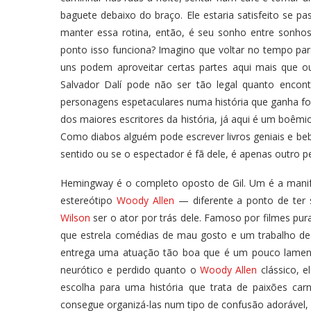
baguete debaixo do braço. Ele estaria satisfeito se p
manter essa rotina, então, é seu sonho entre sonhos.
ponto isso funciona? Imagino que voltar no tempo par
uns podem aproveitar certas partes aqui mais que out
Salvador Dalí pode não ser tão legal quanto encon
personagens espetaculares numa história que ganha fo
dos maiores escritores da história, já aqui é um boê
Como diabos alguém pode escrever livros geniais e beb
sentido ou se o espectador é fã dele, é apenas outro pe
Hemingway é o completo oposto de Gil. Um é a manif
estereótipo
Woody Allen
— diferente a ponto de ter s
Wilson
ser o ator por trás dele. Famoso por filmes pu
que estrela comédias de mau gosto e um trabalho dec
entrega uma atuação tão boa que é um pouco lamentá
neurótico e perdido quanto o
Woody Allen
clássico, e
escolha para uma história que trata de paixões carn
consegue organizá-las num tipo de confusão adorável, 