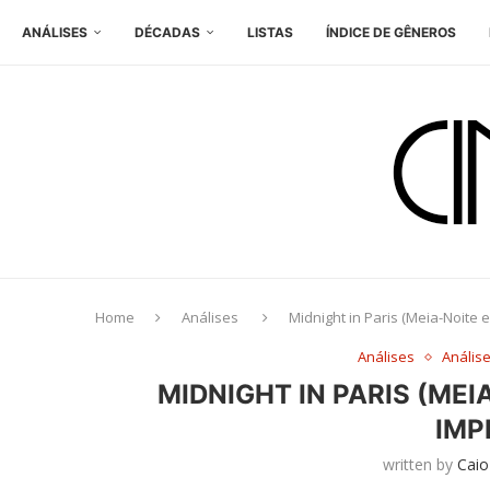
ANÁLISES
DÉCADAS
LISTAS
ÍNDICE DE GÊNEROS
Home
Análises
Midnight in Paris (Meia-Noite 
Análises
Anális
MIDNIGHT IN PARIS (MEI
IMP
written by
Caio