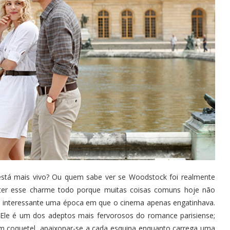
 está mais vivo? Ou quem sabe ver se Woodstock foi realmente
ter esse charme todo porque muitas coisas comuns hoje não
to interessante uma época em que o cinema apenas engatinhava.
. Ele é um dos adeptos mais fervorosos do romance parisiense;
um coquetel, apaixonar-se a cada esquina enquanto carrega uma