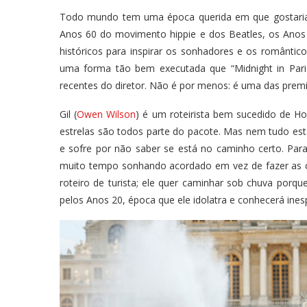
Todo mundo tem uma época querida em que gostaria 
Anos 60 do movimento hippie e dos Beatles, os Ano
históricos para inspirar os sonhadores e os românti
uma forma tão bem executada que “Midnight in Paris
recentes do diretor. Não é por menos: é uma das premis
Gil (
Owen Wilson
) é um roteirista bem sucedido de Hol
estrelas são todos parte do pacote. Mas nem tudo está
e sofre por não saber se está no caminho certo. Para
muito tempo sonhando acordado em vez de fazer as co
roteiro de turista; ele quer caminhar sob chuva porqu
pelos Anos 20, época que ele idolatra e conhecerá ine