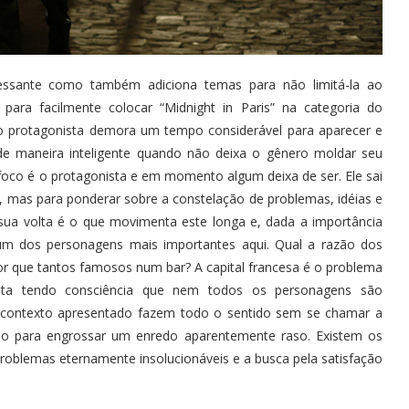
ssante como também adiciona temas para não limitá-la ao
para facilmente colocar “Midnight in Paris” na categoria do
o protagonista demora um tempo considerável para aparecer e
e maneira inteligente quando não deixa o gênero moldar seu
foco é o protagonista e em momento algum deixa de ser. Ele sai
s, mas para ponderar sobre a constelação de problemas, idéias e
ua volta é o que movimenta este longa e, dada a importância
 é um dos personagens mais importantes aqui. Qual a razão dos
or que tantos famosos num bar? A capital francesa é o problema
eita tendo consciência que nem todos os personagens são
no contexto apresentado fazem todo o sentido sem se chamar a
o para engrossar um enredo aparentemente raso. Existem os
problemas eternamente insolucionáveis e a busca pela satisfação