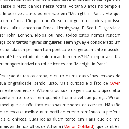
assasse o resto da vida nessa rotina. Voltar 90 anos no tempo e
 Impossível, claro, porém não em “Midnight in Paris”. Até que
a uma época tão peculiar não seja do gosto de todos, por isso
ros; afinal encontrar Ernest Hemingway, F. Scott Fitzgerald e
trar John Lennon. Ídolos ou não, todos estes nomes rendem
rça com tantas figuras singulares. Hemingway é considerado um
mio que fala sempre num tom poético e exageradamente másculo.
er até ter vontade de sair trocando murros? Não importa se faz
rsonagem incrível no rol de ícones em “Midnight in Paris”.
estação da testosterona, o outro é uma das várias versões do
ua originalidade, sendo justo. Mais curioso é o fato de
Owen
ramente comerciais, Wilson criou sua imagem como o típico ator
ente muito de vez em quando. Por incrível que pareça, Wilson
vel que ele não faça escolhas melhores de carreira. Não tão
le se encaixa melhor num perfil de eterno romântico; a perfeita
ais e oníricas. Suas idéias fluem tanto em Paris que ele mal
mais ainda nos olhos de Adriana (
Marion Cotillard
), que também