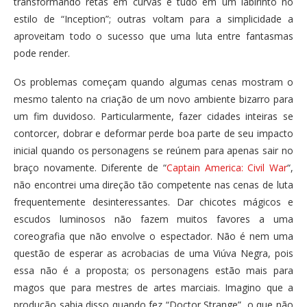
transformando retas em curvas e tudo em um labirinto no
estilo de “Inception”; outras voltam para a simplicidade a
aproveitam todo o sucesso que uma luta entre fantasmas
pode render.
Os problemas começam quando algumas cenas mostram o
mesmo talento na criação de um novo ambiente bizarro para
um fim duvidoso. Particularmente, fazer cidades inteiras se
contorcer, dobrar e deformar perde boa parte de seu impacto
inicial quando os personagens se reúnem para apenas sair no
braço novamente. Diferente de “
Captain America: Civil War
“,
não encontrei uma direção tão competente nas cenas de luta
frequentemente desinteressantes. Dar chicotes mágicos e
escudos luminosos não fazem muitos favores a uma
coreografia que não envolve o espectador. Não é nem uma
questão de esperar as acrobacias de uma Viúva Negra, pois
essa não é a proposta; os personagens estão mais para
magos que para mestres de artes marciais. Imagino que a
produção sabia disso quando fez “Doctor Strange”, o que não