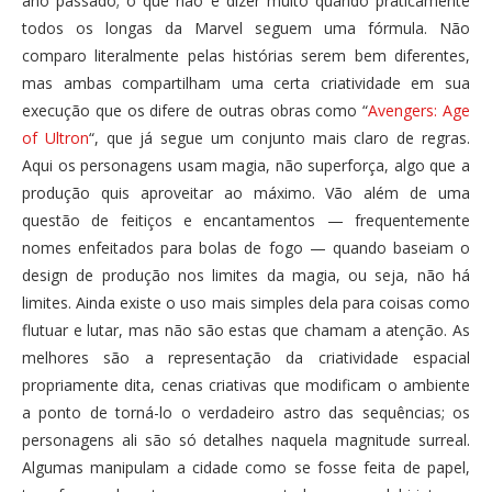
ano passado; o que não é dizer muito quando praticamente
todos os longas da Marvel seguem uma fórmula. Não
comparo literalmente pelas histórias serem bem diferentes,
mas ambas compartilham uma certa criatividade em sua
execução que os difere de outras obras como “
Avengers: Age
of Ultron
“, que já segue um conjunto mais claro de regras.
Aqui os personagens usam magia, não superforça, algo que a
produção quis aproveitar ao máximo. Vão além de uma
questão de feitiços e encantamentos — frequentemente
nomes enfeitados para bolas de fogo — quando baseiam o
design de produção nos limites da magia, ou seja, não há
limites. Ainda existe o uso mais simples dela para coisas como
flutuar e lutar, mas não são estas que chamam a atenção. As
melhores são a representação da criatividade espacial
propriamente dita, cenas criativas que modificam o ambiente
a ponto de torná-lo o verdadeiro astro das sequências; os
personagens ali são só detalhes naquela magnitude surreal.
Algumas manipulam a cidade como se fosse feita de papel,