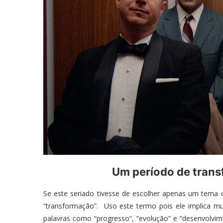
Um período de trans
Se este seriado tivesse de escolher apenas um tema c
“transformação”. Uso este termo pois ele implica m
palavras como “progresso”, “evolução” e “desenvolvi