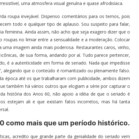
resistível, uma atmosfera visual genuína e quase afrodisíaca.
da roupa invejável. Dispenso comentários para os ternos, pois
ecem todo e qualquer tipo de aplauso. Sou suspeito para falar,
ia feminina. Ainda assim, não acho que seja exagero dizer que o
do roupas no limiar entre a sensualidade e a moderação. Colocar
ia uma imagem ainda mais poderosa. Restaurantes caros, vinho,
as icônicas, de sua forma, andando por aí. Tudo parece pertencer,
o, é a autenticidade em forma de seriado. Nada que impedisse
”, alegando que o conteúdo é romantizado ou plenamente falso.
da época até os que trabalharam com publicidade, ambos dizem
 também há vários outros que elogiam a série por capturar o
a história dos Anos 60, não apoio a idéia de que o seriado é
rios estejam ali e que existam fatos incorretos, mas há tanta
rsal.
0 como mais que um período histórico.
icas, acredito que grande parte da genialidade do seriado vem