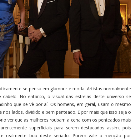
aticamente se pensa em glamour e moda. Artistas normalmente
 cabelo. No entanto, o visual das estrelas deste universo se
madinho que se vê por aí. Os homens, em geral, usam o mesmo
 nos lados, dividido e bem penteado. E por mais que isso seja o
tório ver que as mulheres roubam a cena com os penteados mais
parentemente superficiais para serem destacados assim, pois
te realmente boa deste seriado. Porém vale a menção por