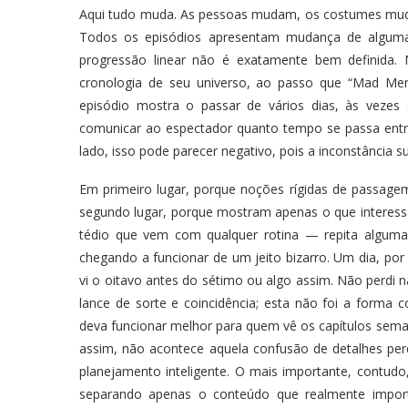
Aqui tudo muda. As pessoas mudam, os costumes muda
Todos os episódios apresentam mudança de alguma
progressão linear não é exatamente bem definid
cronologia de seu universo, ao passo que “Mad Me
episódio mostra o passar de vários dias, às vez
comunicar ao espectador quanto tempo se passa entr
lado, isso pode parecer negativo, pois a inconstância 
Em primeiro lugar, porque noções rígidas de passage
segundo lugar, porque mostram apenas o que interessa,
tédio que vem com qualquer rotina — repita alguma
chegando a funcionar de um jeito bizarro. Um dia, por
vi o oitavo antes do sétimo ou algo assim. Não perdi
lance de sorte e coincidência; esta não foi a forma c
deva funcionar melhor para quem vê os capítulos sem
assim, não acontece aquela confusão de detalhes pe
planejamento inteligente. O mais importante, contudo
separando apenas o conteúdo que realmente importa