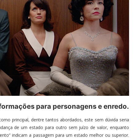
formações para personagens e enredo.
omo principal, dentre tantos abordados, este sem dúvida seria
udança de um estado para outro sem juízo de valor, enquanto
mento” indicam a passagem para um estado melhor ou superior.