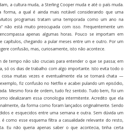
m, a cultura muda, a Sterling Cooper muda e até o país muda.
 forma, a qual é ainda mais notável considerando que uma
a. Muitos programas tratam uma temporada como um ano na
n” não está muito preocupada com isso. Frequentemente um
es encompassa apenas algumas horas. Pouco se importam em
e capítulos, chegando a pular meses entre um e outro. Por um
sugere confusão, mas, curiosamente, isto não acontece.
m de tempo não são cruciais para entender o que se passa; em
 só os dias de trabalho com algo importante. Isto evita todo o
 coisa muitas vezes e eventualmente ela se tornará chata —
 exemplo, fiz confusão no Netflix e acabei pulando um episódio,
 nada. Mesmo fora de ordem, tudo fez sentido. Tudo bem, foi um
omo idealizaram essa cronologia intermitente. Acredito que ela
analmente, da forma como foram lançados originalmente. Sendo
rdidos e esquecidos entre uma semana e outra. Sem dúvida um
, é como esse esquema filtra a casualidade relevante do resto,
. Eu não queria apenas saber o que acontecia, tinha certa