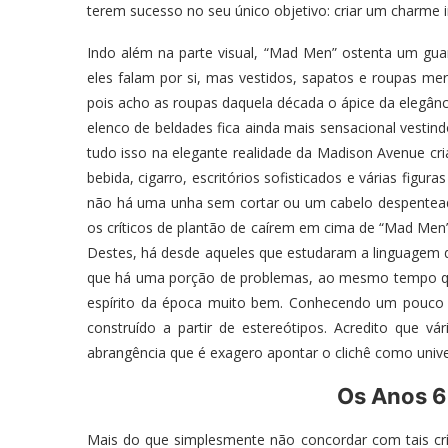
terem sucesso no seu único objetivo: criar um charme ir
Indo além na parte visual, “Mad Men” ostenta um guar
eles falam por si, mas vestidos, sapatos e roupas mer
pois acho as roupas daquela década o ápice da elegânc
elenco de beldades fica ainda mais sensacional vestin
tudo isso na elegante realidade da Madison Avenue cr
bebida, cigarro, escritórios sofisticados e várias figur
não há uma unha sem cortar ou um cabelo despentead
os críticos de plantão de caírem em cima de “Mad Men
Destes, há desde aqueles que estudaram a linguagem 
que há uma porção de problemas, ao mesmo tempo que
espírito da época muito bem. Conhecendo um pouco d
construído a partir de estereótipos. Acredito que vá
abrangência que é exagero apontar o clichê como unive
Os Anos 6
Mais do que simplesmente não concordar com tais crít