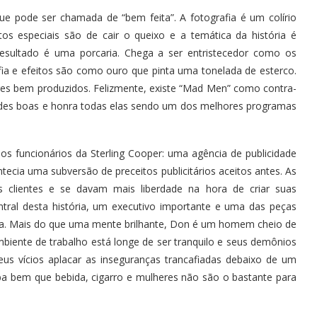
e pode ser chamada de “bem feita”. A fotografia é um colírio
tos especiais são de cair o queixo e a temática da história é
 resultado é uma porcaria. Chega a ser entristecedor como os
fia e efeitos são como ouro que pinta uma tonelada de esterco.
res bem produzidos. Felizmente, existe “Mad Men” como contra-
ades boas e honra todas elas sendo um dos melhores programas
os funcionários da Sterling Cooper: uma agência de publicidade
cia uma subversão de preceitos publicitários aceitos antes. As
clientes e se davam mais liberdade na hora de criar suas
entral desta história, um executivo importante e uma das peças
sa. Mais do que uma mente brilhante, Don é um homem cheio de
biente de trabalho está longe de ser tranquilo e seus demônios
eus vícios aplacar as inseguranças trancafiadas debaixo de um
ba bem que bebida, cigarro e mulheres não são o bastante para