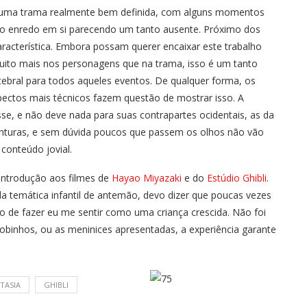
r uma trama realmente bem definida, com alguns momentos
o enredo em si parecendo um tanto ausente. Próximo dos
aracterística. Embora possam querer encaixar este trabalho
uito mais nos personagens que na trama, isso é um tanto
tebral para todos aqueles eventos. De qualquer forma, os
ectos mais técnicos fazem questão de mostrar isso. A
se, e não deve nada para suas contrapartes ocidentais, as da
inturas, e sem dúvida poucos que passem os olhos não vão
conteúdo jovial.
introdução aos filmes de
Hayao Miyazaki
e do
Estúdio Ghibli
.
a temática infantil de antemão, devo dizer que poucas vezes
to de fazer eu me sentir como uma criança crescida. Não foi
bobinhos, ou as meninices apresentadas, a experiência garante
TASIA
GHIBLI