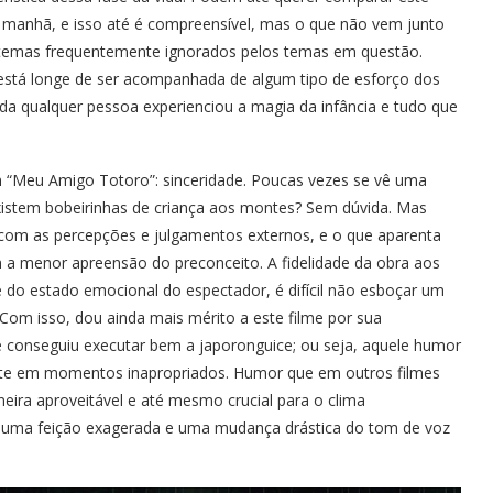
anhã, e isso até é compreensível, mas o que não vem junto
temas frequentemente ignorados pelos temas em questão.
 está longe de ser acompanhada de algum tipo de esforço dos
da qualquer pessoa experienciou a magia da infância e tudo que
m “Meu Amigo Totoro”: sinceridade. Poucas vezes se vê uma
xistem bobeirinhas de criança aos montes? Sem dúvida. Mas
com as percepções e julgamentos externos, e o que aparenta
m a menor apreensão do preconceito. A fidelidade da obra aos
do estado emocional do espectador, é difícil não esboçar um
. Com isso, dou ainda mais mérito a este filme por sua
e conseguiu executar bem a japoronguice; ou seja, aquele humor
nte em momentos inapropriados. Humor que em outros filmes
eira aproveitável e até mesmo crucial para o clima
 uma feição exagerada e uma mudança drástica do tom de voz