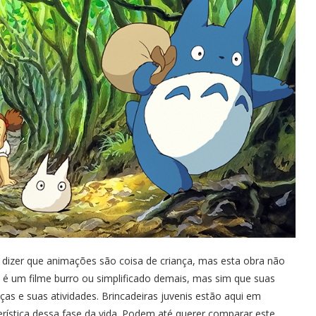
er dizer que animações são coisa de criança, mas esta obra não
 é um filme burro ou simplificado demais, mas sim que suas
as e suas atividades. Brincadeiras juvenis estão aqui em
erística dessa fase da vida. Podem até querer comparar este