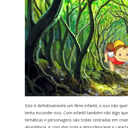
Este é definitivamente um filme infantil, e isso não qu
tenta esconder isso. Com infantil também não digo que
temáticas e personagens são todas centradas em crianç
abundância, e com elas toda a atmosfera leve e caract