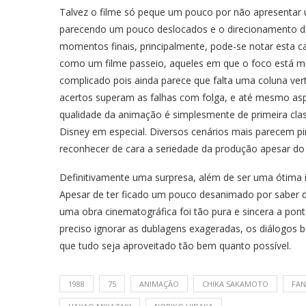
Talvez o filme só peque um pouco por não apresenta
parecendo um pouco deslocados e o direcionamento d
momentos finais, principalmente, pode-se notar esta c
como um filme passeio, aqueles em que o foco está m
complicado pois ainda parece que falta uma coluna ver
acertos superam as falhas com folga, e até mesmo asp
qualidade da animação é simplesmente de primeira clas
Disney em especial. Diversos cenários mais parecem p
reconhecer de cara a seriedade da produção apesar do 
Definitivamente uma surpresa, além de ser uma ótima 
Apesar de ter ficado um pouco desanimado por saber d
uma obra cinematográfica foi tão pura e sincera a pon
preciso ignorar as dublagens exageradas, os diálogos 
que tudo seja aproveitado tão bem quanto possível.
1988
75
ANIMAÇÃO
CHIKA SAKAMOTO
FAN