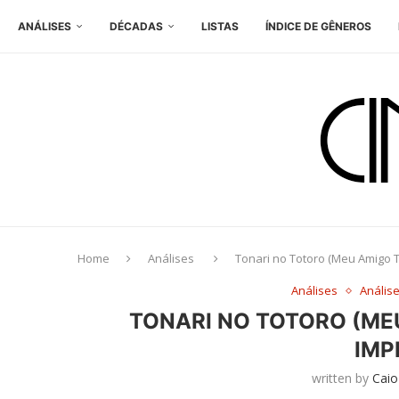
ANÁLISES
DÉCADAS
LISTAS
ÍNDICE DE GÊNEROS
Home
Análises
Tonari no Totoro (Meu Amigo T
Análises
Anális
TONARI NO TOTORO (ME
IMP
written by
Caio