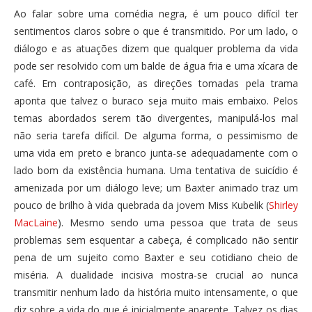
Ao falar sobre uma comédia negra, é um pouco difícil ter
sentimentos claros sobre o que é transmitido. Por um lado, o
diálogo e as atuações dizem que qualquer problema da vida
pode ser resolvido com um balde de água fria e uma xícara de
café. Em contraposição, as direções tomadas pela trama
aponta que talvez o buraco seja muito mais embaixo. Pelos
temas abordados serem tão divergentes, manipulá-los mal
não seria tarefa difícil. De alguma forma, o pessimismo de
uma vida em preto e branco junta-se adequadamente com o
lado bom da existência humana. Uma tentativa de suicídio é
amenizada por um diálogo leve; um Baxter animado traz um
pouco de brilho à vida quebrada da jovem Miss Kubelik (
Shirley
MacLaine
). Mesmo sendo uma pessoa que trata de seus
problemas sem esquentar a cabeça, é complicado não sentir
pena de um sujeito como Baxter e seu cotidiano cheio de
miséria. A dualidade incisiva mostra-se crucial ao nunca
transmitir nenhum lado da história muito intensamente, o que
diz sobre a vida do que é inicialmente aparente. Talvez os dias