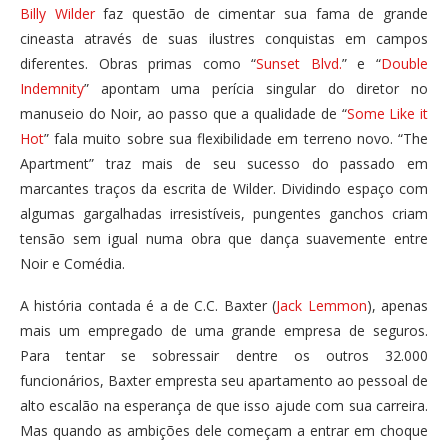
Billy Wilder
faz questão de cimentar sua fama de grande
cineasta através de suas ilustres conquistas em campos
diferentes. Obras primas como “
Sunset Blvd.
” e “
Double
Indemnity
” apontam uma perícia singular do diretor no
manuseio do Noir, ao passo que a qualidade de “
Some Like it
Hot
” fala muito sobre sua flexibilidade em terreno novo. “The
Apartment” traz mais de seu sucesso do passado em
marcantes traços da escrita de Wilder. Dividindo espaço com
algumas gargalhadas irresistíveis, pungentes ganchos criam
tensão sem igual numa obra que dança suavemente entre
Noir e Comédia.
A história contada é a de C.C. Baxter (
Jack Lemmon
), apenas
mais um empregado de uma grande empresa de seguros.
Para tentar se sobressair dentre os outros 32.000
funcionários, Baxter empresta seu apartamento ao pessoal de
alto escalão na esperança de que isso ajude com sua carreira.
Mas quando as ambições dele começam a entrar em choque