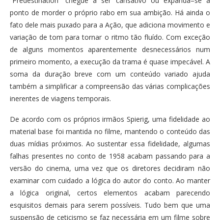
“Predestination” chegue a ser cansativo ou expanda=se a
ponto de morder o próprio rabo em sua ambição. Há ainda o
fato dele mais puxado para a Ação, que adiciona movimento e
variação de tom para tornar o ritmo tão fluído. Com exceção
de alguns momentos aparentemente desnecessários num
primeiro momento, a execução da trama é quase impecável. A
soma da duração breve com um conteúdo variado ajuda
também a simplificar a compreensão das várias complicações
inerentes de viagens temporais.
De acordo com os próprios irmãos Spierig, uma fidelidade ao
material base foi mantida no filme, mantendo o conteúdo das
duas mídias próximos. Ao sustentar essa fidelidade, algumas
falhas presentes no conto de 1958 acabam passando para a
versão do cinema, uma vez que os diretores decidiram não
examinar com cuidado a lógica do autor do conto. Ao manter
a lógica original, certos elementos acabam parecendo
esquisitos demais para serem possíveis. Tudo bem que uma
suspensão de ceticismo se faz necessária em um filme sobre