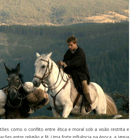
ões como o conflito entre ética e moral sob a visão restrita e
ções entre religião e fé. Uma forte influência na época, a Igreja