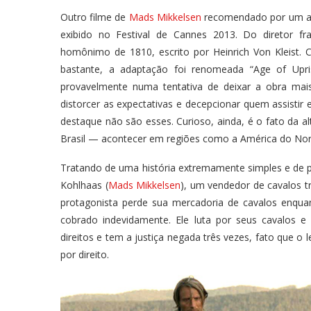
Outro filme de
Mads Mikkelsen
recomendado por um ami
exibido no Festival de Cannes 2013. Do diretor f
homônimo de 1810, escrito por Heinrich Von Kleist
bastante, a adaptação foi renomeada “Age of Upris
provavelmente numa tentativa de deixar a obra mai
distorcer as expectativas e decepcionar quem assisti
destaque não são esses. Curioso, ainda, é o fato da a
Brasil — acontecer em regiões como a América do Nor
Tratando de uma história extremamente simples e de po
Kohlhaas (
Mads Mikkelsen
), um vendedor de cavalos t
protagonista perde sua mercadoria de cavalos enqua
cobrado indevidamente. Ele luta por seus cavalos e
direitos e tem a justiça negada três vezes, fato que o 
por direito.