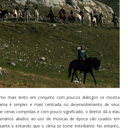
itmo mais lento em conjunto com poucos diálogos se mostra
trama é simples e mais centrada no desenvolvimento de seus
ar cenas compridas e com pouco significado, o diretor dá a elas
cenários aliados ao uso de músicas de época são usados em
ante e evitando que o clima se torne entediante. No entanto,