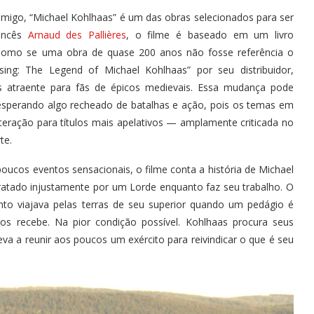
go, “Michael Kohlhaas” é um das obras selecionados para ser
rancês
Arnaud des Pallières
, o filme é baseado em um livro
. Como se uma obra de quase 200 anos não fosse referência o
ing: The Legend of Michael Kohlhaas” por seu distribuidor,
s atraente para fãs de épicos medievais. Essa mudança pode
r esperando algo recheado de batalhas e ação, pois os temas em
lteração para títulos mais apelativos — amplamente criticada no
te.
ucos eventos sensacionais, o filme conta a história de Michael
ratado injustamente por um Lorde enquanto faz seu trabalho. O
nto viajava pelas terras de seu superior quando um pedágio é
 os recebe. Na pior condição possível. Kohlhaas procura seus
leva a reunir aos poucos um exército para reivindicar o que é seu