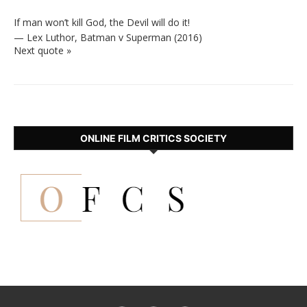
If man won’t kill God, the Devil will do it!
—
Lex Luthor
,
Batman v Superman (2016)
Next quote »
ONLINE FILM CRITICS SOCIETY