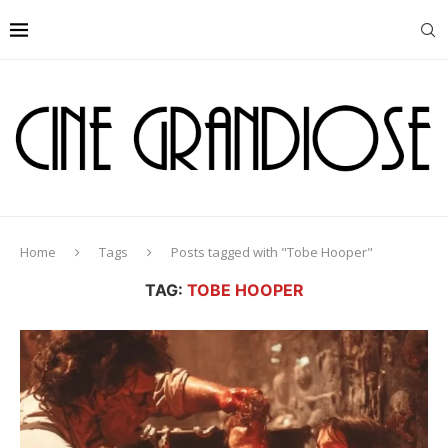
Home
Tags
Posts tagged with "Tobe Hooper"
TAG:
TOBE HOOPER