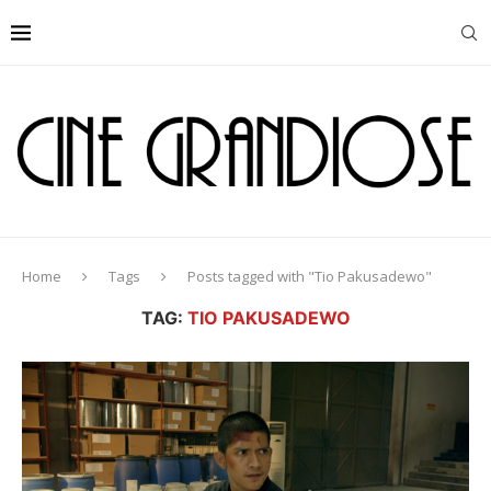
Home
Tags
Posts tagged with "Tio Pakusadewo"
TAG:
TIO PAKUSADEWO