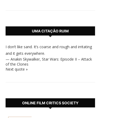
UMA CITAÇÃO RUIM
I don’t like sand. It’s coarse and rough and irritating
and it gets everywhere.
—
Anakin Skywalker
,
Star Wars: Episode II – Attack
of the Clones
Next quote »
ONLINE FILM CRITICS SOCIETY