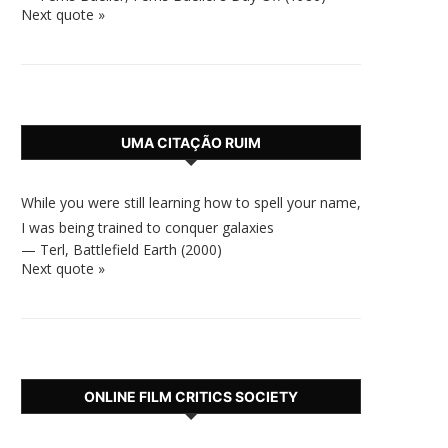
Next quote »
UMA CITAÇÃO RUIM
While you were still learning how to spell your name,
I was being trained to conquer galaxies
—
Terl
,
Battlefield Earth (2000)
Next quote »
ONLINE FILM CRITICS SOCIETY