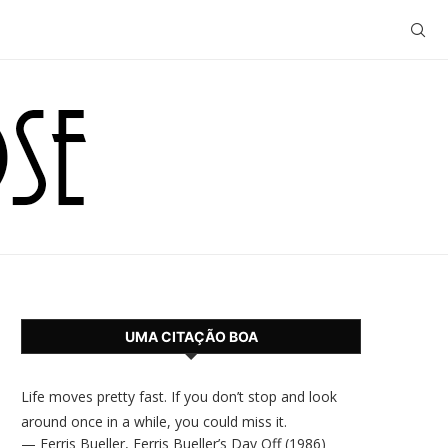
UMA CITAÇÃO BOA
Life moves pretty fast. If you don’t stop and look
around once in a while, you could miss it.
—
Ferris Bueller
,
Ferris Bueller’s Day Off (1986)