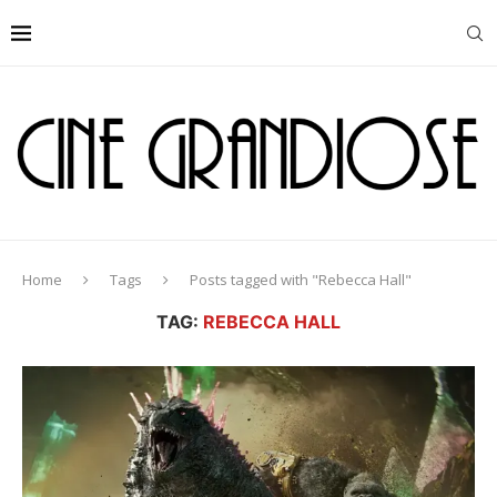
Home
Tags
Posts tagged with "Rebecca Hall"
TAG:
REBECCA HALL