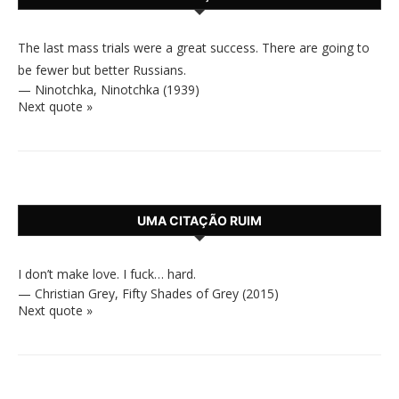
The last mass trials were a great success. There are going to
be fewer but better Russians.
—
Ninotchka
,
Ninotchka (1939)
Next quote »
UMA CITAÇÃO RUIM
I don’t make love. I fuck… hard.
—
Christian Grey
,
Fifty Shades of Grey (2015)
Next quote »