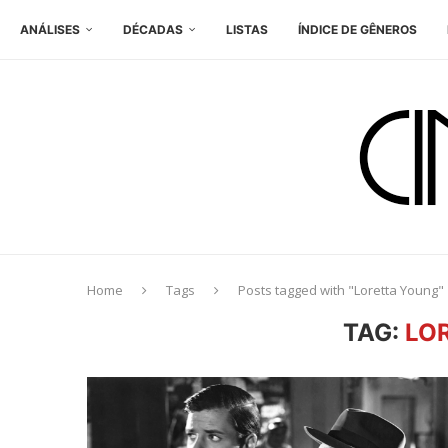
ANÁLISES
DÉCADAS
LISTAS
ÍNDICE DE GÊNEROS
Home
Tags
Posts tagged with "Loretta Young"
TAG:
LO