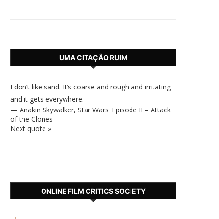
UMA CITAÇÃO RUIM
I don’t like sand. It’s coarse and rough and irritating
and it gets everywhere.
—
Anakin Skywalker
,
Star Wars: Episode II – Attack
of the Clones
Next quote »
ONLINE FILM CRITICS SOCIETY