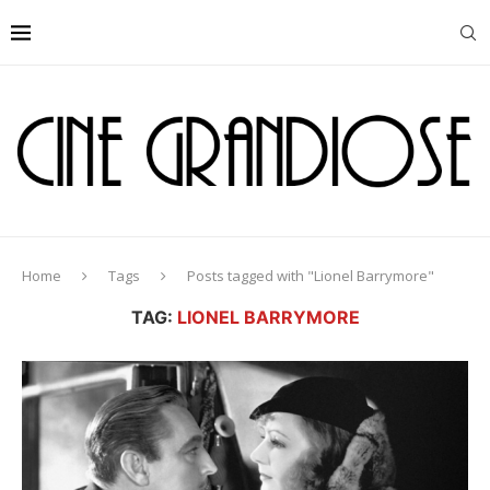
Home
Tags
Posts tagged with "Lionel Barrymore"
TAG:
LIONEL BARRYMORE