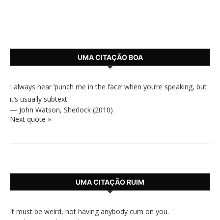
UMA CITAÇÃO BOA
I always hear ‘punch me in the face’ when you’re speaking, but
it’s usually subtext.
—
John Watson
,
Sherlock (2010)
Next quote »
UMA CITAÇÃO RUIM
It must be weird, not having anybody cum on you.