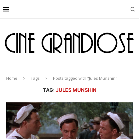
Home
Tags
Posts tagged with "Jules Munshin"
TAG:
JULES MUNSHIN