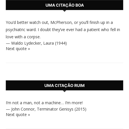
UMA CITAÇÃO BOA
You’d better watch out, McPherson, or you’ll finish up in a
psychiatric ward. I doubt they’ve ever had a patient who fell in
love with a corpse.
—
Waldo Lydecker
,
Laura (1944)
Next quote »
UMA CITAÇÃO RUIM
I’m not a man, not a machine… I’m more!
—
John Connor
,
Terminator Genisys (2015)
Next quote »