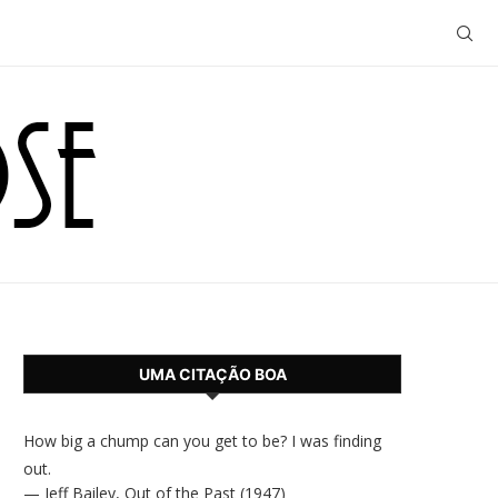
UMA CITAÇÃO BOA
How big a chump can you get to be? I was finding
out.
—
Jeff Bailey
,
Out of the Past (1947)