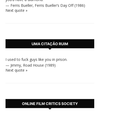
—
Ferris Bueller
,
Ferris Bueller’s Day Off (1986)
Next quote »
UMA CITAÇÃO RUIM
I used to fuck guys like you in prison.
—
Jimmy
,
Road House (1989)
Next quote »
ONLINE FILM CRITICS SOCIETY