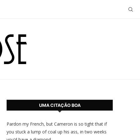
UMA CITAÇÃO BOA
Pardon my French, but Cameron is so tight that if
you stuck a lump of coal up his ass, in two weeks
you’d have a diamond.