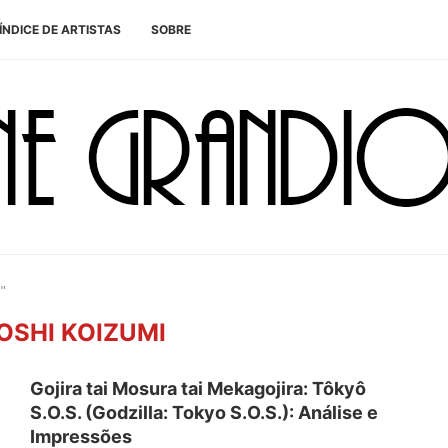
ÍNDICE DE ARTISTAS
SOBRE
"
OSHI KOIZUMI
Gojira tai Mosura tai Mekagojira: Tôkyô
S.O.S. (Godzilla: Tokyo S.O.S.): Análise e
Impressões