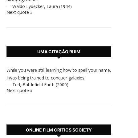
—
Waldo Lydecker
,
Laura (1944)
Next quote »
UMA CITAÇÃO RUIM
While you were still learning how to spell your name,
I was being trained to conquer galaxies
—
Terl
,
Battlefield Earth (2000)
Next quote »
ONLINE FILM CRITICS SOCIETY