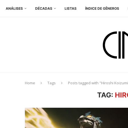
ANÁLISES
DÉCADAS
LISTAS
ÍNDICE DE GÊNEROS
Home
Tags
Posts tagged with "Hiroshi Koizumi
TAG:
HIR