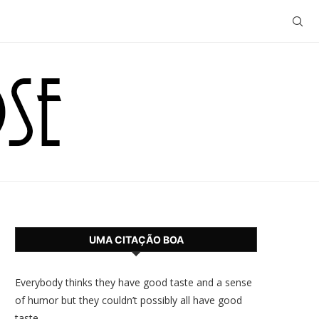
UMA CITAÇÃO BOA
Everybody thinks they have good taste and a sense
of humor but they couldn’t possibly all have good
taste.