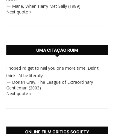
—
Marie
,
When Harry Met Sally (1989)
Next quote »
UMA CITAÇÃO RUIM
I hoped I’d get to nail you one more time. Didn’t
think it’d be literally.
—
Dorian Gray
,
The League of Extraordinary
Gentleman (2003)
Next quote »
ONLINE FILM CRITICS SOCIETY