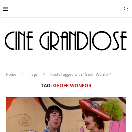
Home
Tags
Posts tagged with "Geoff Wonfor"
TAG:
GEOFF WONFOR