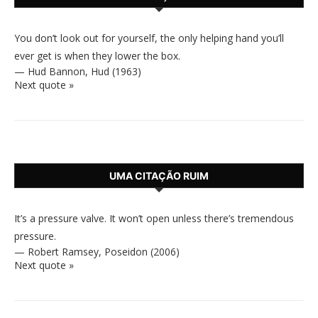
You don’t look out for yourself, the only helping hand you’ll
ever get is when they lower the box.
—
Hud Bannon
,
Hud (1963)
Next quote »
UMA CITAÇÃO RUIM
It’s a pressure valve. It won’t open unless there’s tremendous
pressure.
—
Robert Ramsey
,
Poseidon (2006)
Next quote »